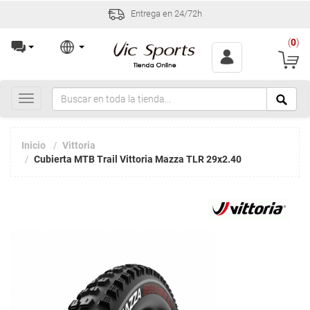
Entrega en 24/72h
(
0
)
Toggle
navigation
Inicio
Vittoria
Cubierta MTB Trail Vittoria Mazza TLR 29x2.40