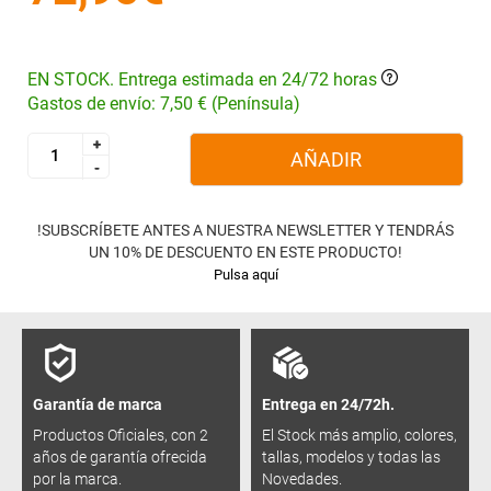
EN STOCK. Entrega estimada en 24/72 horas
Gastos de envío: 7,50 € (Península)
+
+
AÑADIR
-
-
!SUBSCRÍBETE ANTES A NUESTRA NEWSLETTER Y TENDRÁS
UN 10% DE DESCUENTO EN ESTE PRODUCTO!
Pulsa aquí
Garantía de marca
Entrega en 24/72h.
Productos Oficiales, con 2
El Stock más amplio, colores,
años de garantía ofrecida
tallas, modelos y todas las
por la marca.
Novedades.