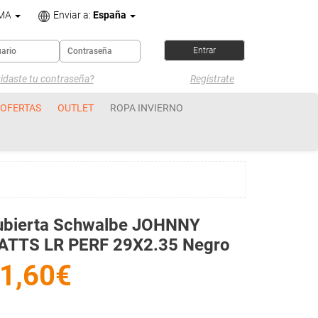
OMA
Enviar a:
España
idaste tu contraseña?
Regístrate
OFERTAS
OUTLET
ROPA INVIERNO
ubierta Schwalbe JOHNNY
ATTS LR PERF 29X2.35 Negro
1,60€