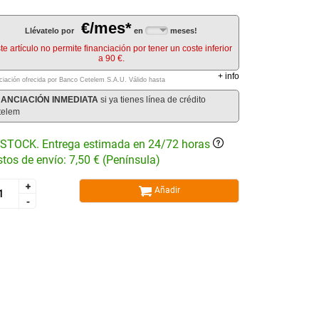
€/mes*
Llévatelo por
en
meses!
te artículo no permite financiación por tener un coste inferior
a 90 €.
+
info
ciación ofrecida por Banco Cetelem S.A.U.
Válido hasta
NANCIACIÓN INMEDIATA
si ya tienes línea de crédito
telem
STOCK. Entrega estimada en 24/72 horas
tos de envío: 7,50 € (Península)
+
+
Añadir
-
-