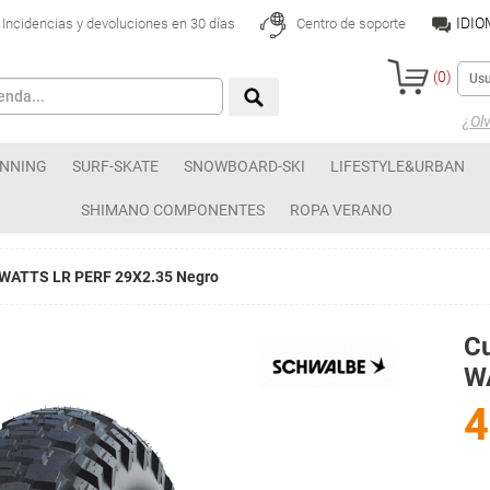
IDI
Incidencias y devoluciones en 30 días
Centro de soporte
(
0
)
¿Olv
NNING
SURF-SKATE
SNOWBOARD-SKI
LIFESTYLE&URBAN
SHIMANO COMPONENTES
ROPA VERANO
 WATTS LR PERF 29X2.35 Negro
C
W
4