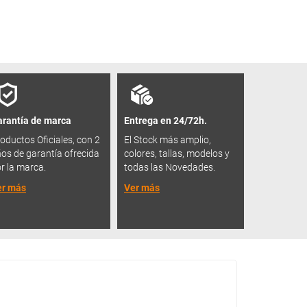
rantía de marca
Entrega en 24/72h.
oductos Oficiales, con 2
El Stock más amplio,
os de garantía ofrecida
colores, tallas, modelos y
r la marca.
todas las Novedades.
er más
Ver más