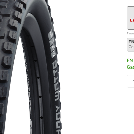
Es
Finan
FI
Ce
EN 
Gas