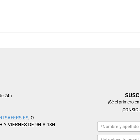
SUSC
de 24h
¡Sé el primero e
¡CONSIG
RTSAFERS.ES
, O
H Y VIERNES DE 9H A 13H.