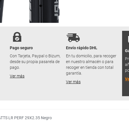
Pago seguro
Envío rápido DHL
Ga
u
Con Tarjeta, Paypal o Bizum,
En tu domicilio, para recoger
Pr
desde su propia pasarela de
en nuestro almacén o para
añ
pago.
recoger en tienda con total
po
garantía.
Ver más
V
Ver más
ATTS LR PERF 29X2.35 Negro