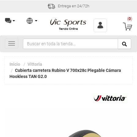
Incidencias y devoluciones en 30 
(
0
)
Toggle
navigation
Inicio
Vittoria
Cubierta carretera Rubino V 700x28c Plegable Cámara
Hookless TAN G2.0