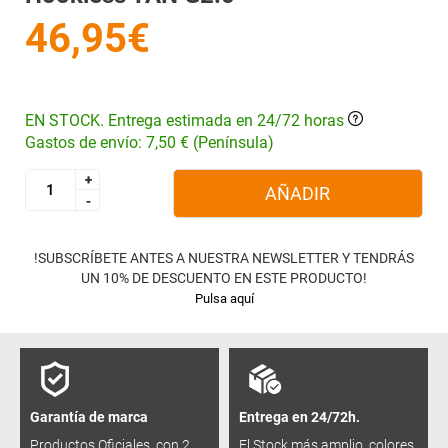
46,95€
EN STOCK. Entrega estimada en 24/72 horas
Gastos de envío: 7,50 € (Península)
+
+
AÑADIR
-
-
!SUBSCRÍBETE ANTES A NUESTRA NEWSLETTER Y TENDRÁS
UN 10% DE DESCUENTO EN ESTE PRODUCTO!
Pulsa aquí
Garantía de marca
Entrega en 24/72h.
Productos Oficiales, con 2
El Stock más amplio, colores,