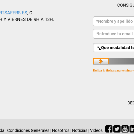
¡CONSIG
RTSAFERS.ES
, O
H Y VIERNES DE 9H A 13H.
Desliza la flecha para terminar 
DE
ada
|
Condiciones Generales
|
Nosotros
|
Noticias
|
Videos
|