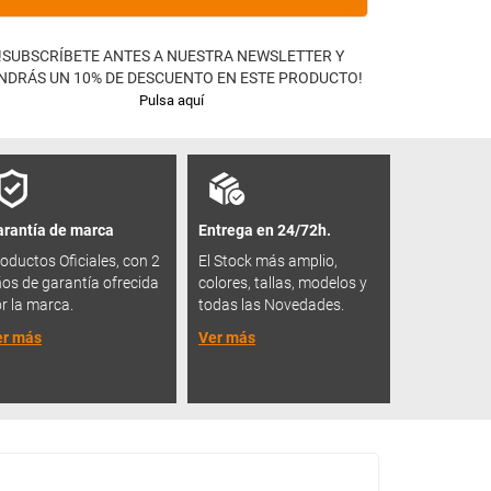
!SUBSCRÍBETE ANTES A NUESTRA NEWSLETTER Y
NDRÁS UN 10% DE DESCUENTO EN ESTE PRODUCTO!
Pulsa aquí
rantía de marca
Entrega en 24/72h.
oductos Oficiales, con 2
El Stock más amplio,
os de garantía ofrecida
colores, tallas, modelos y
r la marca.
todas las Novedades.
er más
Ver más