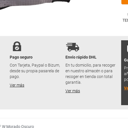
TE
Pago seguro
Envío rápido DHL
Ga
u
Con Tarjeta, Paypal o Bizum,
En tu domicilio, para recoger
Pr
desde su propia pasarela de
en nuestro almacén o para
añ
pago.
recoger en tienda con total
po
garantía.
Ver más
V
Ver más
LF W Morado Oscuro