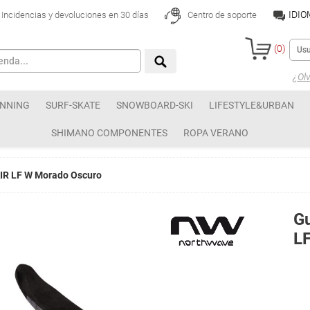
IDI
Incidencias y devoluciones en 30 días
Centro de soporte
(
0
)
¿Olv
NNING
SURF-SKATE
SNOWBOARD-SKI
LIFESTYLE&URBAN
SHIMANO COMPONENTES
ROPA VERANO
IR LF W Morado Oscuro
G
L