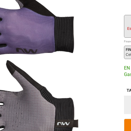
Es
Finan
FI
Ce
EN 
Gas
T