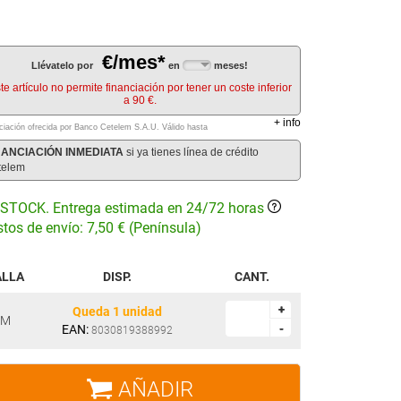
€/mes*
Llévatelo por
en
meses!
te artículo no permite financiación por tener un coste inferior
a 90 €.
+
info
ciación ofrecida por Banco Cetelem S.A.U.
Válido hasta
NANCIACIÓN INMEDIATA
si ya tienes línea de crédito
telem
STOCK. Entrega estimada en 24/72 horas
tos de envío: 7,50 € (Península)
ALLA
DISP.
CANT.
+
+
Queda 1 unidad
M
EAN:
-
-
8030819388992
AÑADIR