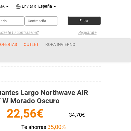
OMA
Enviar a:
España
idaste tu contraseña?
Regístrate
OFERTAS
OUTLET
ROPA INVIERNO
uantes Largo Northwave AIR
F W Morado Oscuro
22,56€
34,70€
35,00%
Te ahorras