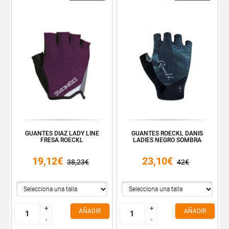
GUANTES DIAZ LADY LINE
GUANTES ROECKL DANIS
FRESA ROECKL
LADIES NEGRO SOMBRA
19,12€
23,10€
38,23€
42€
+
+
+
+
AÑADIR
AÑADIR
-
-
-
-