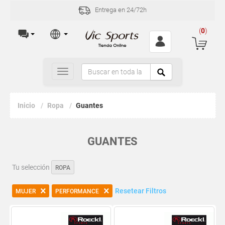
Entrega en 24/72h
(
0
)
Toggle
navigation
Inicio
Ropa
Guantes
GUANTES
Tu selección
ROPA
Resetear Filtros
MUJER
PERFORMANCE