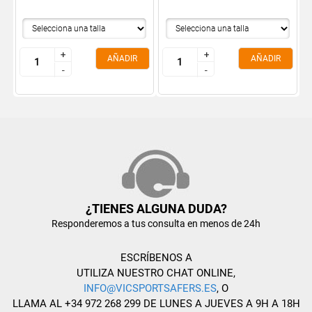
+
+
+
+
AÑADIR
AÑADIR
-
-
-
-
¿TIENES ALGUNA DUDA?
Responderemos a tus consulta en menos de 24h
ESCRÍBENOS A
UTILIZA NUESTRO CHAT ONLINE,
INFO@VICSPORTSAFERS.ES
, O
LLAMA AL +34 972 268 299 DE LUNES A JUEVES A 9H A 18H