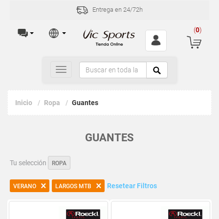
Entrega en 24/72h
(
0
)
Toggle
navigation
Inicio
Ropa
Guantes
GUANTES
Tu selección
ROPA
Resetear Filtros
VERANO
LARGOS MTB