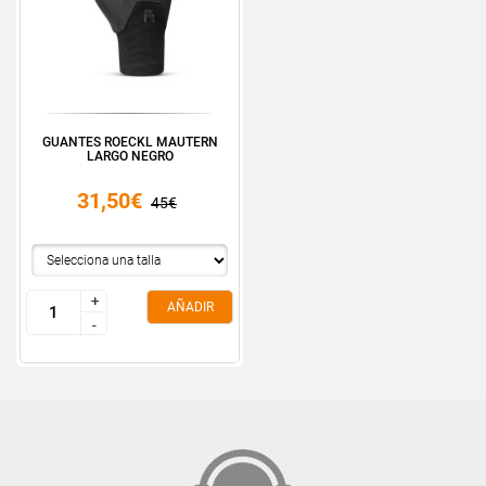
GUANTES ROECKL MAUTERN
LARGO NEGRO
31,50€
45€
+
+
AÑADIR
-
-