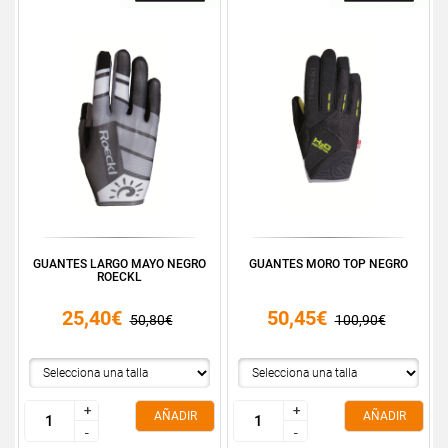
GUANTES LARGO MAYO NEGRO
GUANTES MORO TOP NEGRO
ROECKL
25,40€
50,45€
50,80€
100,90€
+
+
+
+
AÑADIR
AÑADIR
-
-
-
-