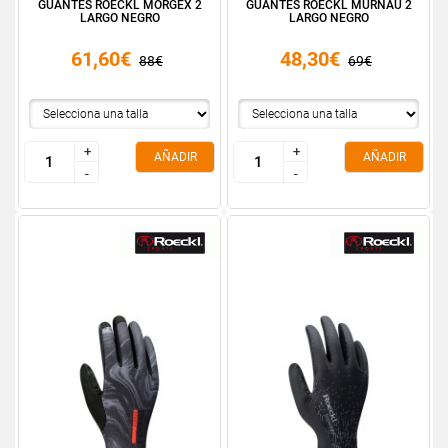
GUANTES ROECKL MORGEX 2
GUANTES ROECKL MURNAU 2
LARGO NEGRO
LARGO NEGRO
61,60€
48,30€
88€
69€
+
+
+
+
AÑADIR
AÑADIR
-
-
-
-