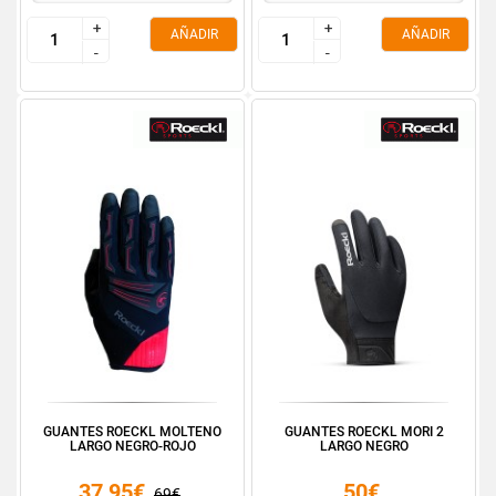
+
+
+
+
AÑADIR
AÑADIR
-
-
-
-
GUANTES ROECKL MOLTENO
GUANTES ROECKL MORI 2
LARGO NEGRO-ROJO
LARGO NEGRO
37,95€
50€
69€