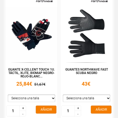
GUANTE X-CELLENT TOUCH 1U.
GUANTES NORTHWAVE FAST
TÁCTIL, XLITE, BIOMAP NEGRO-
SCUBA NEGRO
ROJO-BLANC...
25,84€
43€
51,67€
+
+
+
+
AÑADIR
AÑADIR
-
-
-
-