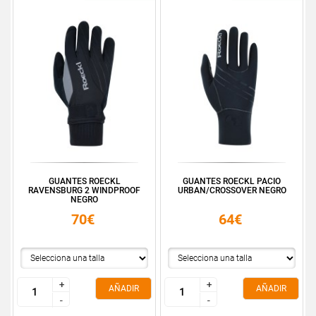
GUANTES ROECKL
GUANTES ROECKL PACIO
RAVENSBURG 2 WINDPROOF
URBAN/CROSSOVER NEGRO
NEGRO
70€
64€
+
+
+
+
AÑADIR
AÑADIR
-
-
-
-