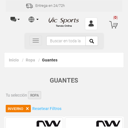
Incidencias y devoluciones en 30 días
(
0
)
Toggle
navigation
Inicio
Ropa
Guantes
GUANTES
Tu selección
ROPA
Resetear Filtros
INVIERNO