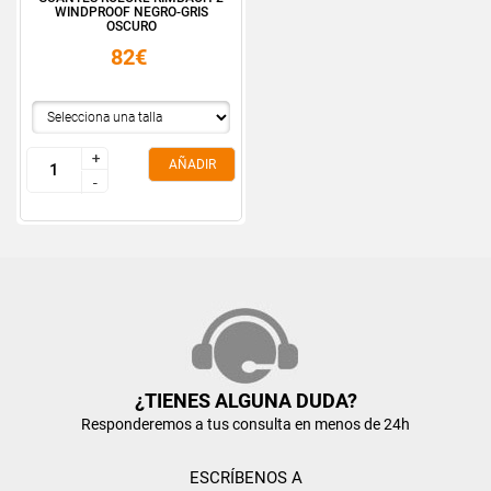
WINDPROOF NEGRO-GRIS
OSCURO
82€
+
+
AÑADIR
-
-
¿TIENES ALGUNA DUDA?
Responderemos a tus consulta en menos de 24h
ESCRÍBENOS A