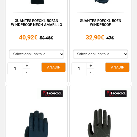
GUANTES ROECKL ROFAN
GUANTES ROECKL ROEN
WINDPROOF NEON AMARILLO
WINDPROOF
40,92€
32,90€
58,45€
47€
+
+
+
+
AÑADIR
AÑADIR
-
-
-
-