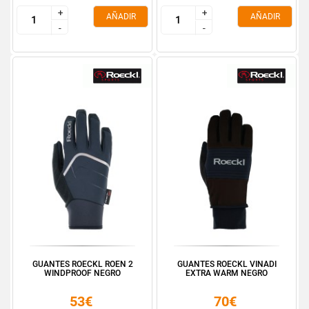
+
+
+
+
AÑADIR
AÑADIR
-
-
-
-
GUANTES ROECKL ROEN 2
GUANTES ROECKL VINADI
WINDPROOF NEGRO
EXTRA WARM NEGRO
53€
70€