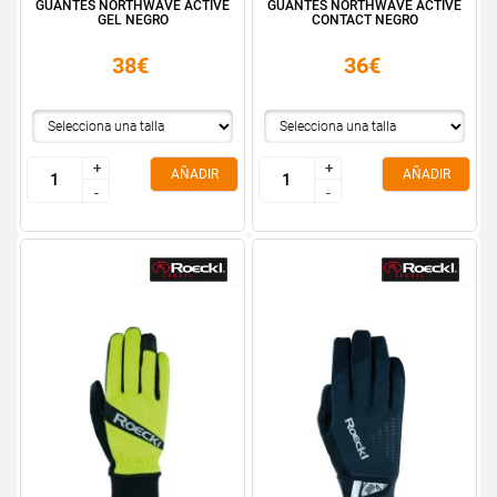
GUANTES NORTHWAVE ACTIVE
GUANTES NORTHWAVE ACTIVE
GEL NEGRO
CONTACT NEGRO
38€
36€
+
+
+
+
AÑADIR
AÑADIR
-
-
-
-