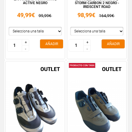
ACTIVE NEGRO
STORM CARBON 2 NEGRO -
IRIDSCENT ROAD
49,99€
98,99€
99,99€
164,99€
+
+
+
+
AÑADIR
AÑADIR
-
-
-
-