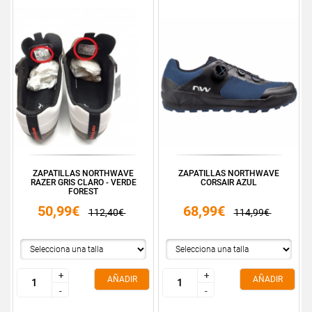
ZAPATILLAS NORTHWAVE
ZAPATILLAS NORTHWAVE
RAZER GRIS CLARO - VERDE
CORSAIR AZUL
FOREST
50,99€
68,99€
112,40€
114,99€
+
+
+
+
AÑADIR
AÑADIR
-
-
-
-