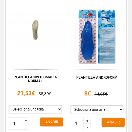
PLANTILLA NW BIOMAP A
PLANTILLA ANDROFORM
NORMAL
21,53€
8€
35,89€
14,85€
+
+
+
+
AÑADIR
AÑADIR
-
-
-
-