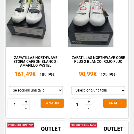
ZAPATILLAS NORTHWAVE
ZAPATILLAS NORTHWAVE CORE
STORM CARBON BLANCO -
PLUS 2 BLANCO- ROJO FLUO
AMARILLO PASTEL
161,49€
90,99€
189,99€
129,99€
+
+
+
+
AÑADIR
AÑADIR
-
-
-
-