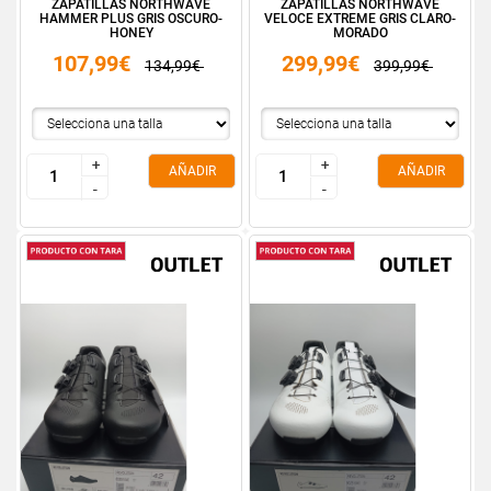
ZAPATILLAS NORTHWAVE
ZAPATILLAS NORTHWAVE
HAMMER PLUS GRIS OSCURO-
VELOCE EXTREME GRIS CLARO-
HONEY
MORADO
107,99€
299,99€
134,99€
399,99€
+
+
+
+
AÑADIR
AÑADIR
-
-
-
-