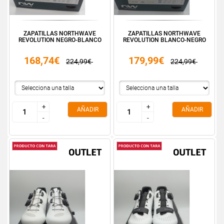
ZAPATILLAS NORTHWAVE
ZAPATILLAS NORTHWAVE
REVOLUTION NEGRO-BLANCO
REVOLUTION BLANCO-NEGRO
168,74€
179,99€
224,99€
224,99€
+
+
+
+
AÑADIR
AÑADIR
-
-
-
-