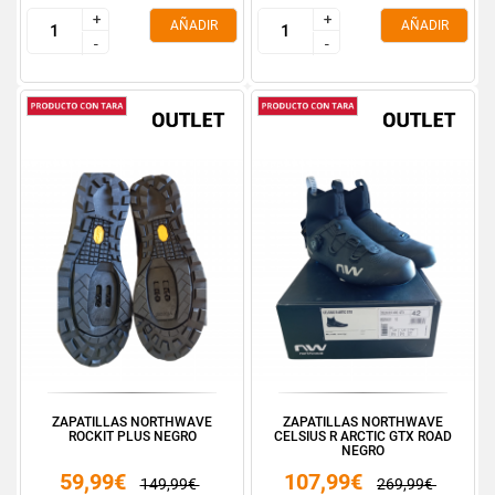
+
+
+
+
AÑADIR
AÑADIR
-
-
-
-
ZAPATILLAS NORTHWAVE
ZAPATILLAS NORTHWAVE
ROCKIT PLUS NEGRO
CELSIUS R ARCTIC GTX ROAD
NEGRO
59,99€
107,99€
149,99€
269,99€