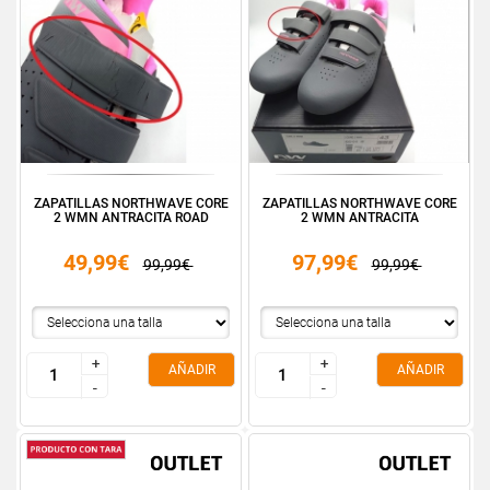
ZAPATILLAS NORTHWAVE CORE
ZAPATILLAS NORTHWAVE CORE
2 WMN ANTRACITA ROAD
2 WMN ANTRACITA
49,99€
97,99€
99,99€
99,99€
+
+
+
+
AÑADIR
AÑADIR
-
-
-
-