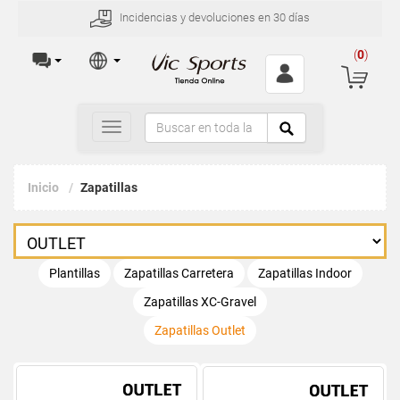
Incidencias y devoluciones en 30 días
(
0
)
Toggle
navigation
Inicio
Zapatillas
Plantillas
Zapatillas Carretera
Zapatillas Indoor
Zapatillas XC-Gravel
Zapatillas Outlet