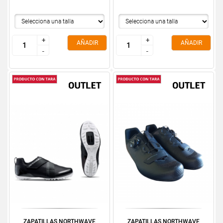
+
+
+
+
AÑADIR
AÑADIR
-
-
-
-
ZAPATILLAS NORTHWAVE
ZAPATILLAS NORTHWAVE