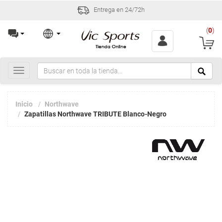
Entrega en 24/72h
Incid
(
0
)
Toggle
navigation
Inicio
Northwave
Zapatillas Northwave TRIBUTE Blanco-Negro