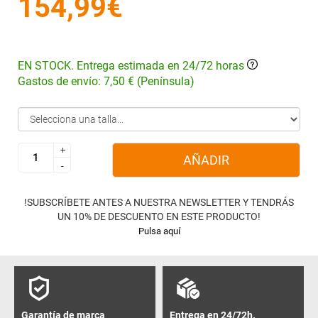
154,99€
EN STOCK. Entrega estimada en 24/72 horas
Gastos de envío: 7,50 € (Península)
+
+
AÑADIR
-
-
!SUBSCRÍBETE ANTES A NUESTRA NEWSLETTER Y TENDRÁS
UN 10% DE DESCUENTO EN ESTE PRODUCTO!
Pulsa aquí
Garantía de marca
Entrega en 24/72h.