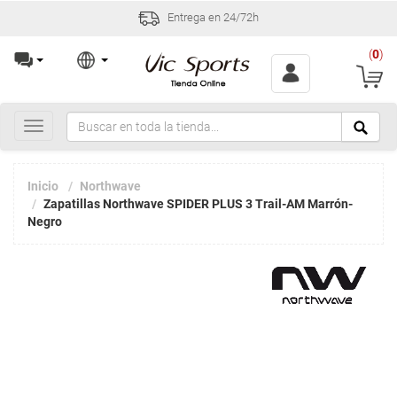
Entrega en 24/72h
(
0
)
Toggle
navigation
Inicio
Northwave
Zapatillas Northwave SPIDER PLUS 3 Trail-AM Marrón-
Negro