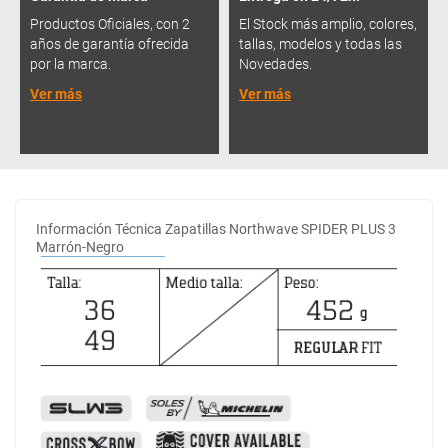
Productos Oficiales, con 2
El Stock más amplio, colores,
años de garantía ofrecida
tallas, modelos y todas las
por la marca.
Novedades.
Ver más
Ver más
Información Técnica Zapatillas Northwave SPIDER PLUS 3
Marrón-Negro