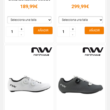
189,99€
299,99€
+
+
+
+
AÑADIR
AÑADIR
-
-
-
-