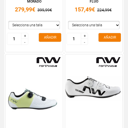
MORADO
FLUO
279,99€
157,49€
399,99€
224,99€
+
+
+
+
AÑADIR
AÑADIR
-
-
-
-