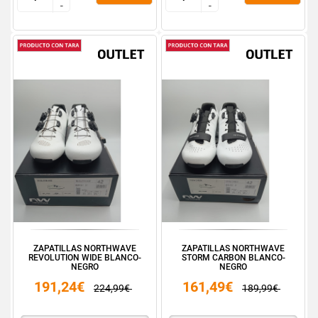
-
-
-
-
ZAPATILLAS NORTHWAVE
ZAPATILLAS NORTHWAVE
REVOLUTION WIDE BLANCO-
STORM CARBON BLANCO-
NEGRO
NEGRO
191,24€
161,49€
224,99€
189,99€