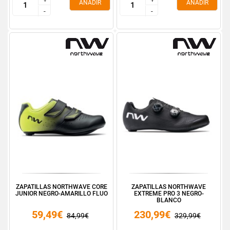
AÑADIR
AÑADIR
-
-
-
-
ZAPATILLAS NORTHWAVE CORE
ZAPATILLAS NORTHWAVE
JUNIOR NEGRO-AMARILLO FLUO
EXTREME PRO 3 NEGRO-
BLANCO
59,49€
230,99€
84,99€
329,99€