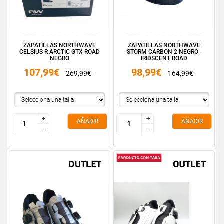
ZAPATILLAS NORTHWAVE
ZAPATILLAS NORTHWAVE
CELSIUS R ARCTIC GTX ROAD
STORM CARBON 2 NEGRO -
NEGRO
IRIDSCENT ROAD
107,99€
98,99€
269,99€
164,99€
+
+
+
+
AÑADIR
AÑADIR
-
-
-
-