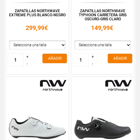
ZAPATILLAS NORTHWAVE
ZAPATILLAS NORTHWAVE
EXTREME PLUS BLANCO-NEGRO
TYPHOON CARRETERA GRIS
OSCURO-GRIS CLARO
299,99€
149,99€
+
+
+
+
AÑADIR
AÑADIR
-
-
-
-