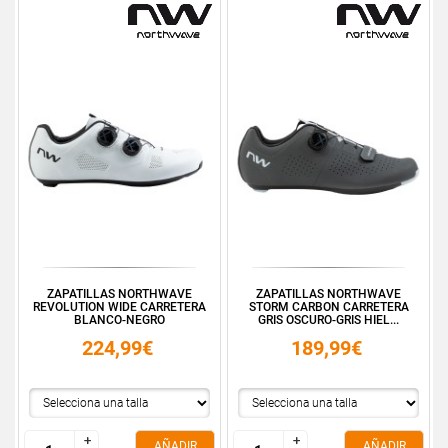
ZAPATILLAS NORTHWAVE
ZAPATILLAS NORTHWAVE
REVOLUTION WIDE CARRETERA
STORM CARBON CARRETERA
BLANCO-NEGRO
GRIS OSCURO-GRIS HIEL...
224,99€
189,99€
+
+
+
+
AÑADIR
AÑADIR