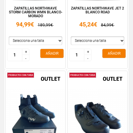
ZAPATILLAS NORTHWAVE
ZAPATILLAS NORTHWAVE JET 2
STORM CARBON WMN BLANCO-
BLANCO ROAD
MORADO
94,99€
45,24€
189,99€
84,99€
+
+
+
+
AÑADIR
AÑADIR
-
-
-
-