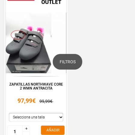
FILTROS
ZAPATILLAS NORTHWAVE CORE
2 WMN ANTRACITA
97,99€
99,99€
+
+
AÑADIR