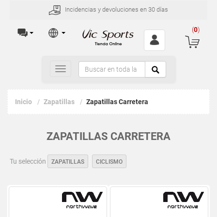
Incidencias y devoluciones en 30 días
(
0
)
Toggle
navigation
Inicio
Zapatillas
Zapatillas Carretera
ZAPATILLAS CARRETERA
Tu selección
ZAPATILLAS
CICLISMO