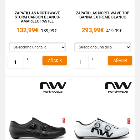
ZAPATILLAS NORTHWAVE
ZAPATILLAS NORTHWAVE TOP
STORM CARBON BLANCO-
GANNA EXTREME BLANCO
AMARILLO PASTEL
132,99€
293,99€
189,99€
419,99€
+
+
+
+
AÑADIR
AÑADIR
-
-
-
-