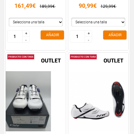
161,49€
90,99€
189,99€
129,99€
+
+
+
+
AÑADIR
AÑADIR
-
-
-
-