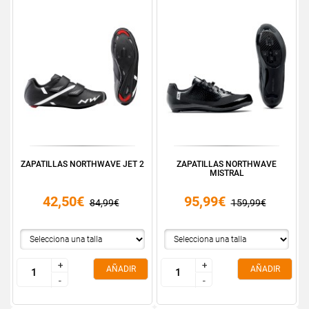
ZAPATILLAS NORTHWAVE JET 2
ZAPATILLAS NORTHWAVE
MISTRAL
42,50€
95,99€
84,99€
159,99€
+
+
+
+
AÑADIR
AÑADIR
-
-
-
-