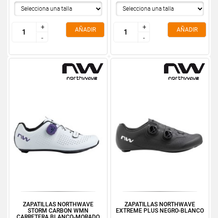
+
+
+
+
AÑADIR
AÑADIR
-
-
-
-
ZAPATILLAS NORTHWAVE
ZAPATILLAS NORTHWAVE
STORM CARBON WMN
EXTREME PLUS NEGRO-BLANCO
CARRETERA BLANCO-MORADO