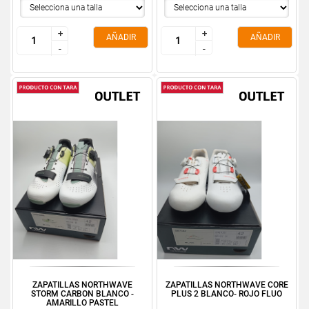
+
+
+
+
AÑADIR
AÑADIR
-
-
-
-
ZAPATILLAS NORTHWAVE
ZAPATILLAS NORTHWAVE CORE
STORM CARBON BLANCO -
PLUS 2 BLANCO- ROJO FLUO
AMARILLO PASTEL