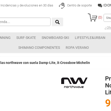
IDI
Incidencias y devoluciones en 30 días
Centro de soporte
(
0
)
¿Olv
NNING
SURF-SKATE
SNOWBOARD-SKI
LIFESTYLE&URBAN
SHIMANO COMPONENTES
ROPA VERANO
illas northwave con suela Damp-Lite, X-Crossbow Michelin
Pr
N
Li
9