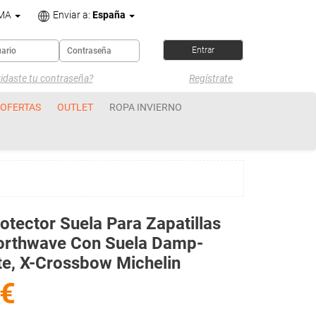
OMA
Enviar a:
España
idaste tu contraseña?
Regístrate
OFERTAS
OUTLET
ROPA INVIERNO
otector Suela Para Zapatillas
orthwave Con Suela Damp-
te, X-Crossbow Michelin
€