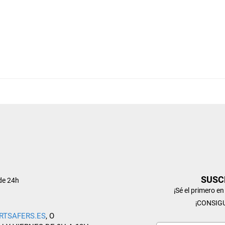
SUSC
de 24h
¡Sé el primero e
¡CONSIG
RTSAFERS.ES
, O