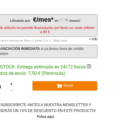
€/mes*
Llévatelo por
en
meses!
te artículo no permite financiación por tener un coste inferior
a 90 €.
+
info
ciación ofrecida por Banco Cetelem S.A.U.
Válido hasta
NANCIACIÓN INMEDIATA
si ya tienes línea de crédito
telem
STOCK. Entrega estimada en 24/72 horas
tos de envío: 7,50 € (Península)
+
+
Añadir
-
-
!SUBSCRÍBETE ANTES A NUESTRA NEWSLETTER Y
NDRÁS UN 10% DE DESCUENTO EN ESTE PRODUCTO!
Pulsa aquí