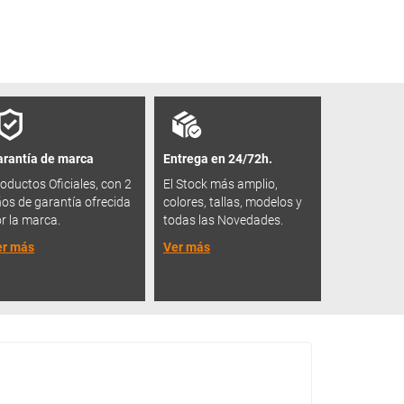
rantía de marca
Entrega en 24/72h.
oductos Oficiales, con 2
El Stock más amplio,
os de garantía ofrecida
colores, tallas, modelos y
r la marca.
todas las Novedades.
er más
Ver más