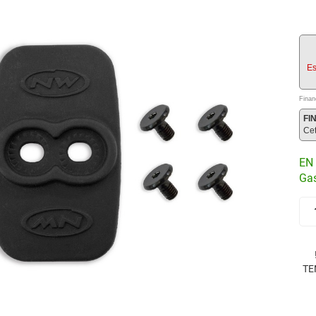
Es
Finan
FI
Ce
EN 
Gas
TE