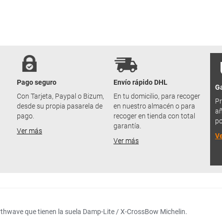
Pago seguro
Envío rápido DHL
Ga
u
Con Tarjeta, Paypal o Bizum,
En tu domicilio, para recoger
Pr
desde su propia pasarela de
en nuestro almacén o para
añ
pago.
recoger en tienda con total
po
garantía.
Ver más
V
Ver más
rthwave que tienen la suela Damp-Lite / X-CrossBow Michelin.