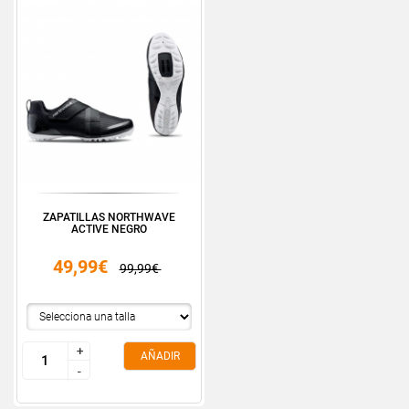
ZAPATILLAS NORTHWAVE
ACTIVE NEGRO
49,99€
99,99€
+
+
AÑADIR
-
-