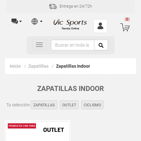
Entrega en 24/72h
(
0
)
Toggle
navigation
Inicio
Zapatillas
Zapatillas Indoor
ZAPATILLAS INDOOR
Tu selección
ZAPATILLAS
OUTLET
CICLISMO