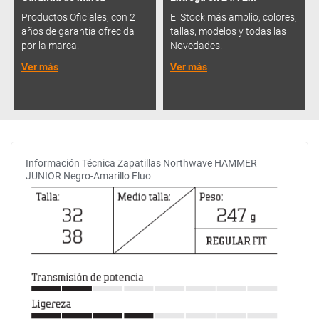
Productos Oficiales, con 2
El Stock más amplio, colores,
años de garantía ofrecida
tallas, modelos y todas las
por la marca.
Novedades.
Ver más
Ver más
Información Técnica Zapatillas Northwave HAMMER
JUNIOR Negro-Amarillo Fluo