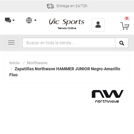
Entrega en 24/72h
(
0
)
Toggle
navigation
Inicio
Northwave
Zapatillas Northwave HAMMER JUNIOR Negro-Amarillo
Fluo