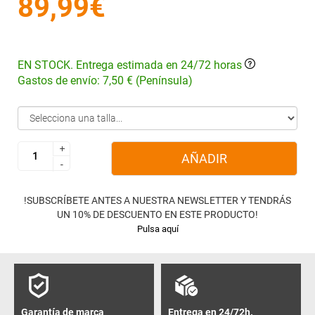
89,99€
EN STOCK. Entrega estimada en 24/72 horas
Gastos de envío: 7,50 € (Península)
+
+
AÑADIR
-
-
!SUBSCRÍBETE ANTES A NUESTRA NEWSLETTER Y TENDRÁS
UN 10% DE DESCUENTO EN ESTE PRODUCTO!
Pulsa aquí
Garantía de marca
Entrega en 24/72h.