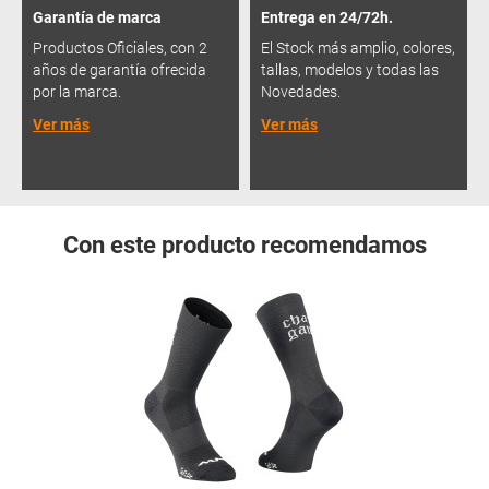
Garantía de marca
Entrega en 24/72h.
Productos Oficiales, con 2
El Stock más amplio, colores,
años de garantía ofrecida
tallas, modelos y todas las
por la marca.
Novedades.
Ver más
Ver más
Con este producto recomendamos