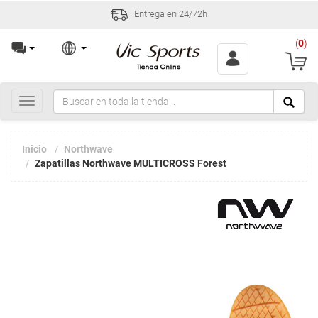
Entrega en 24/72h
(
0
)
Toggle
navigation
Inicio
Northwave
Zapatillas Northwave MULTICROSS Forest