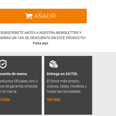
AÑADIR
!SUBSCRÍBETE ANTES A NUESTRA NEWSLETTER Y
NDRÁS UN 10% DE DESCUENTO EN ESTE PRODUCTO!
Pulsa aquí
rantía de marca
Entrega en 24/72h.
oductos Oficiales, con 2
El Stock más amplio,
os de garantía ofrecida
colores, tallas, modelos y
r la marca.
todas las Novedades.
er más
Ver más