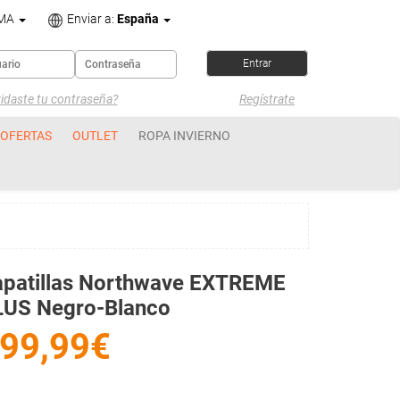
OMA
Enviar a:
España
idaste tu contraseña?
Regístrate
OFERTAS
OUTLET
ROPA INVIERNO
apatillas Northwave EXTREME
LUS Negro-Blanco
99,99€