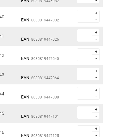
EAN:
-
-
8030819446982
+
+
40
EAN:
-
-
8030819447002
+
+
41
EAN:
-
-
8030819447026
+
+
42
EAN:
-
-
8030819447040
+
+
43
EAN:
-
-
8030819447064
+
+
44
EAN:
-
-
8030819447088
+
+
45
EAN:
-
-
8030819447101
+
+
46
EAN:
-
-
8030819447125