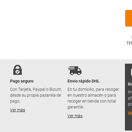
TE
Pago seguro
Envío rápido DHL
Ga
u
Con Tarjeta, Paypal o Bizum,
En tu domicilio, para recoger
Pr
desde su propia pasarela de
en nuestro almacén o para
añ
pago.
recoger en tienda con total
po
garantía.
Ver más
V
Ver más