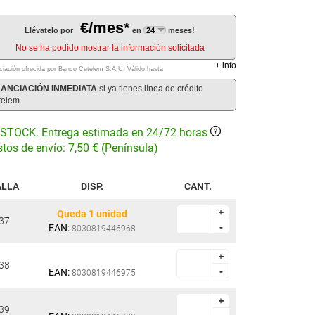
€/mes*
Llévatelo por
en
meses!
No se ha podido mostrar la información solicitada
+
info
ciación ofrecida por Banco Cetelem S.A.U.
Válido hasta
NANCIACIÓN INMEDIATA
si ya tienes línea de crédito
telem
STOCK. Entrega estimada en 24/72 horas
tos de envío: 7,50 € (Península)
ALLA
DISP.
CANT.
+
+
Queda 1 unidad
37
EAN:
-
-
8030819446968
+
+
38
EAN:
-
-
8030819446975
+
+
39