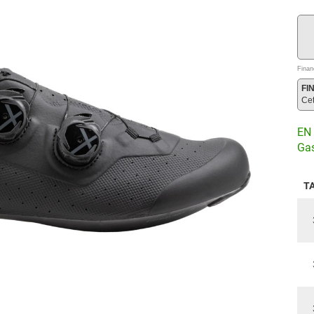
Finan
FI
Ce
EN 
Gas
T