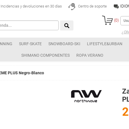
IDI
Incidencias y devoluciones en 30 días
Centro de soporte
(
0
)
¿Olv
NNING
SURF-SKATE
SNOWBOARD-SKI
LIFESTYLE&URBAN
SHIMANO COMPONENTES
ROPA VERANO
REME PLUS Negro-Blanco
Z
P
2