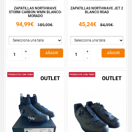
ZAPATILLAS NORTHWAVE
ZAPATILLAS NORTHWAVE JET 2
STORM CARBON WMN BLANCO-
BLANCO ROAD
MORADO
94,99€
45,24€
189,99€
84,99€
+
+
+
+
AÑADIR
AÑADIR
-
-
-
-