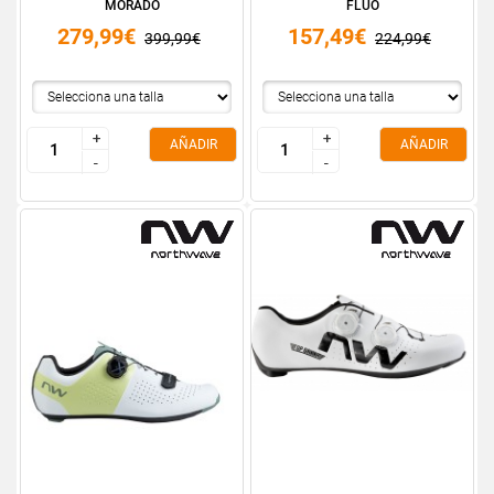
MORADO
FLUO
279,99€
157,49€
399,99€
224,99€
+
+
+
+
AÑADIR
AÑADIR
-
-
-
-