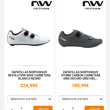
ZAPATILLAS NORTHWAVE
ZAPATILLAS NORTHWAVE
REVOLUTION WIDE CARRETERA
STORM CARBON CARRETERA
BLANCO-NEGRO
GRIS OSCURO-GRIS HIEL...
224,99€
189,99€
+
+
+
+
AÑADIR
AÑADIR