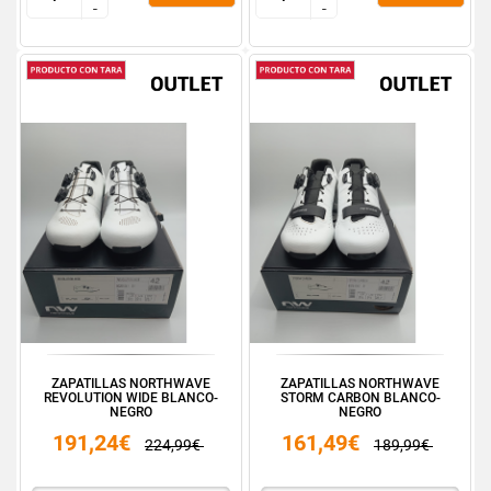
-
-
-
-
ZAPATILLAS NORTHWAVE
ZAPATILLAS NORTHWAVE
REVOLUTION WIDE BLANCO-
STORM CARBON BLANCO-
NEGRO
NEGRO
191,24€
161,49€
224,99€
189,99€