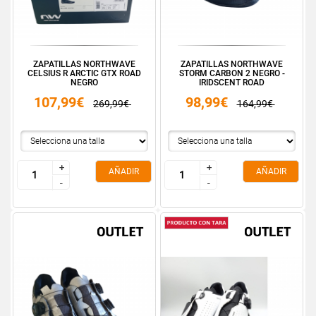
ZAPATILLAS NORTHWAVE
ZAPATILLAS NORTHWAVE
CELSIUS R ARCTIC GTX ROAD
STORM CARBON 2 NEGRO -
NEGRO
IRIDSCENT ROAD
107,99€
98,99€
269,99€
164,99€
+
+
+
+
AÑADIR
AÑADIR
-
-
-
-