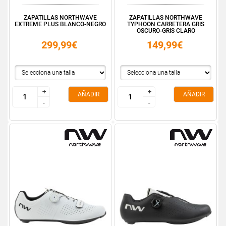
ZAPATILLAS NORTHWAVE
ZAPATILLAS NORTHWAVE
EXTREME PLUS BLANCO-NEGRO
TYPHOON CARRETERA GRIS
OSCURO-GRIS CLARO
299,99€
149,99€
+
+
+
+
AÑADIR
AÑADIR
-
-
-
-