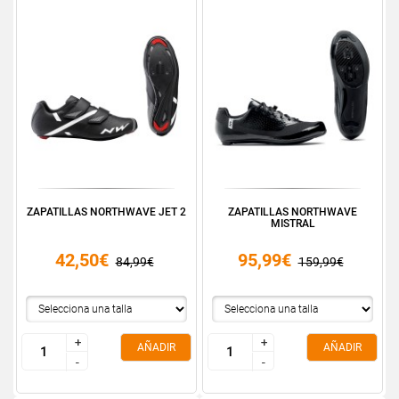
ZAPATILLAS NORTHWAVE JET 2
ZAPATILLAS NORTHWAVE
MISTRAL
42,50€
95,99€
84,99€
159,99€
+
+
+
+
AÑADIR
AÑADIR
-
-
-
-