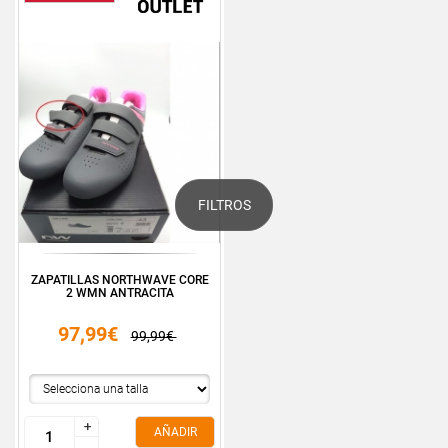
FILTROS
ZAPATILLAS NORTHWAVE CORE
2 WMN ANTRACITA
97,99€
99,99€
+
+
AÑADIR