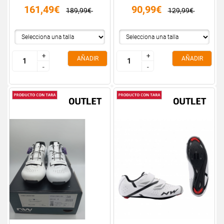
161,49€
90,99€
189,99€
129,99€
+
+
+
+
AÑADIR
AÑADIR
-
-
-
-