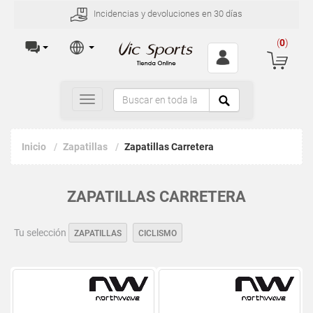
Incidencias y devoluciones en 30 días
(
0
)
Toggle
navigation
Inicio
Zapatillas
Zapatillas Carretera
ZAPATILLAS CARRETERA
Tu selección
ZAPATILLAS
CICLISMO