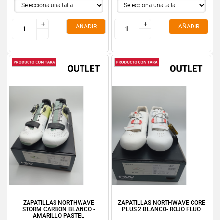
+
+
+
+
AÑADIR
AÑADIR
-
-
-
-
ZAPATILLAS NORTHWAVE
ZAPATILLAS NORTHWAVE CORE
STORM CARBON BLANCO -
PLUS 2 BLANCO- ROJO FLUO
AMARILLO PASTEL