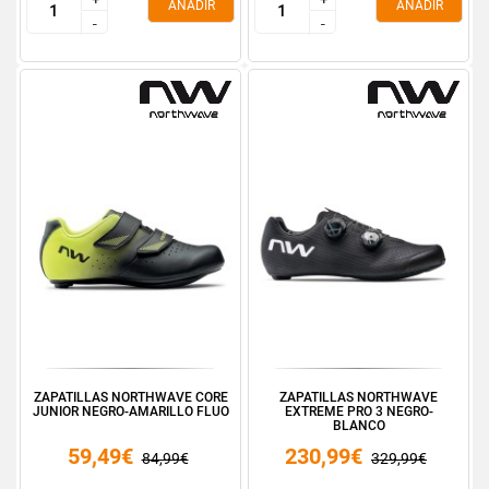
AÑADIR
AÑADIR
-
-
-
-
ZAPATILLAS NORTHWAVE CORE
ZAPATILLAS NORTHWAVE
JUNIOR NEGRO-AMARILLO FLUO
EXTREME PRO 3 NEGRO-
BLANCO
59,49€
230,99€
84,99€
329,99€