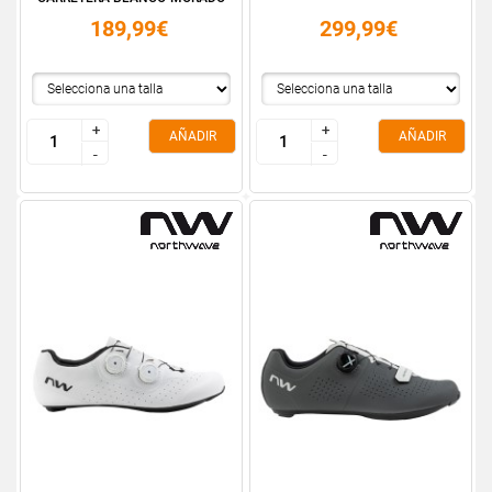
189,99€
299,99€
+
+
+
+
AÑADIR
AÑADIR
-
-
-
-