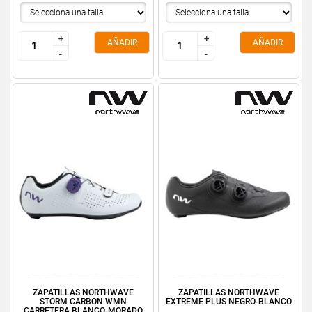
+
+
+
+
AÑADIR
AÑADIR
-
-
-
-
ZAPATILLAS NORTHWAVE
ZAPATILLAS NORTHWAVE
STORM CARBON WMN
EXTREME PLUS NEGRO-BLANCO
CARRETERA BLANCO-MORADO