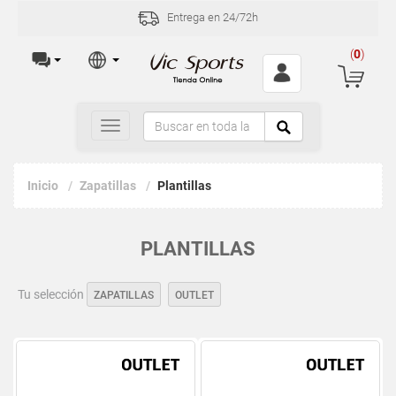
Entrega en 24/72h
(
0
)
Toggle
navigation
Inicio
Zapatillas
Plantillas
PLANTILLAS
Tu selección
ZAPATILLAS
OUTLET