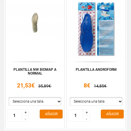
PLANTILLA NW BIOMAP A
PLANTILLA ANDROFORM
NORMAL
21,53€
8€
35,89€
14,85€
+
+
+
+
AÑADIR
AÑADIR
-
-
-
-