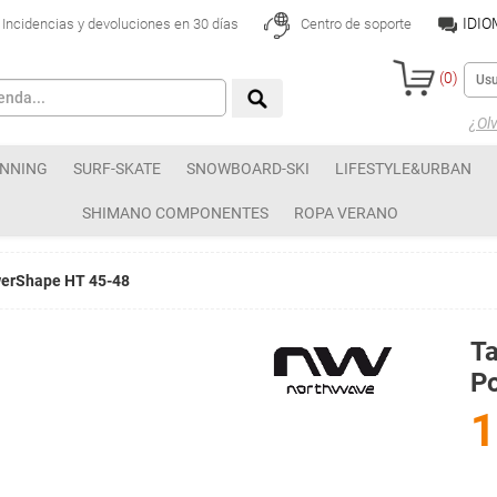
IDI
Incidencias y devoluciones en 30 días
Centro de soporte
(
0
)
¿Olv
NNING
SURF-SKATE
SNOWBOARD-SKI
LIFESTYLE&URBAN
SHIMANO COMPONENTES
ROPA VERANO
werShape HT 45-48
T
P
1