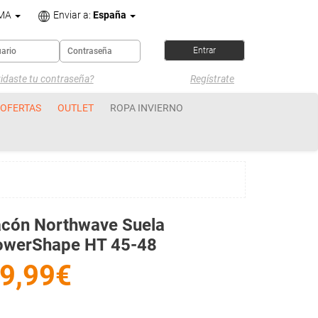
OMA
Enviar a:
España
idaste tu contraseña?
Regístrate
OFERTAS
OUTLET
ROPA INVIERNO
acón Northwave Suela
owerShape HT 45-48
9,99€