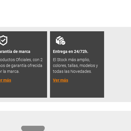
rantía de marca
Entrega en 24/72h.
oductos Oficiales, con 2
El Stock más amplio,
os de garantía ofrecida
colores, tallas, modelos y
r la marca.
todas las Novedades.
er más
Ver más