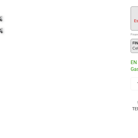
Es
Finan
FI
Ce
EN 
Gas
TE