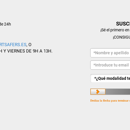
SUSC
de 24h
¡Sé el primero e
¡CONSIG
RTSAFERS.ES
, O
H Y VIERNES DE 9H A 13H.
Desliza la flecha para terminar 