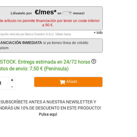
€/mes*
Llévatelo por
en
meses!
te artículo no permite financiación por tener un coste inferior
a 90 €.
+
info
ciación ofrecida por Banco Cetelem S.A.U.
Válido hasta
NANCIACIÓN INMEDIATA
si ya tienes línea de crédito
telem
STOCK. Entrega estimada en 24/72 horas
tos de envío: 7,50 € (Península)
+
+
Añadir
-
-
!SUBSCRÍBETE ANTES A NUESTRA NEWSLETTER Y
NDRÁS UN 10% DE DESCUENTO EN ESTE PRODUCTO!
Pulsa aquí