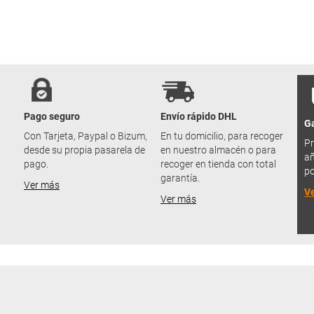
Pago seguro
Envío rápido DHL
Ga
u
Con Tarjeta, Paypal o Bizum,
En tu domicilio, para recoger
Pr
desde su propia pasarela de
en nuestro almacén o para
añ
pago.
recoger en tienda con total
po
garantía.
Ver más
V
Ver más