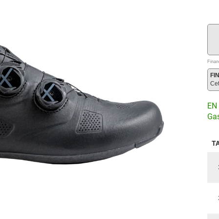
Finan
FI
Ce
EN 
Gas
T