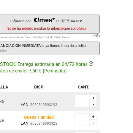
€/mes*
Llévatelo por
en
meses!
No se ha podido mostrar la información solicitada
+
info
ciación ofrecida por Banco Cetelem S.A.U.
Válido hasta
NANCIACIÓN INMEDIATA
si ya tienes línea de crédito
telem
STOCK. Entrega estimada en 24/72 horas
tos de envío: 7,50 € (Península)
ALLA
DISP.
CANT.
+
+
36
EAN:
-
-
8030819393293
+
+
Queda 1 unidad
39
EAN:
-
-
8030819393323