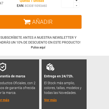
+
+
Queda 1 unidad
47
EAN:
-
-
8030819393460
AÑADIR
!SUBSCRÍBETE ANTES A NUESTRA NEWSLETTER Y
NDRÁS UN 10% DE DESCUENTO EN ESTE PRODUCTO!
Pulsa aquí
rantía de marca
Entrega en 24/72h.
oductos Oficiales, con 2
El Stock más amplio,
os de garantía ofrecida
colores, tallas, modelos y
r la marca.
todas las Novedades.
er más
Ver más