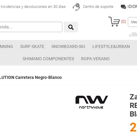
IDI
Incidencias y devoluciones en 30 días
Centro de soporte
(
0
)
¿Olv
NNING
SURF-SKATE
SNOWBOARD-SKI
LIFESTYLE&URBAN
SHIMANO COMPONENTES
ROPA VERANO
LUTION Carretera Negro-Blanco
Za
R
B
2