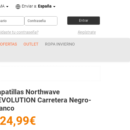
OMA
Enviar a:
España
idaste tu contraseña?
Regístrate
OFERTAS
OUTLET
ROPA INVIERNO
patillas Northwave
EVOLUTION Carretera Negro-
lanco
24,99€