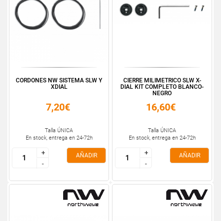
CORDONES NW SISTEMA SLW Y
CIERRE MILIMETRICO SLW X-
XDIAL
DIAL KIT COMPLETO BLANCO-
NEGRO
7,20€
16,60€
Talla ÚNICA
Talla ÚNICA
En stock, entrega en 24-72h
En stock, entrega en 24-72h
+
+
+
+
AÑADIR
AÑADIR
-
-
-
-