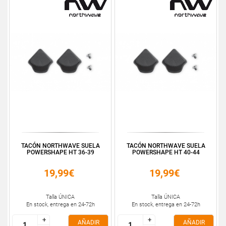
TACÓN NORTHWAVE SUELA
TACÓN NORTHWAVE SUELA
POWERSHAPE HT 36-39
POWERSHAPE HT 40-44
19,99€
19,99€
Talla ÚNICA
Talla ÚNICA
En stock, entrega en 24-72h
En stock, entrega en 24-72h
+
+
+
+
AÑADIR
AÑADIR