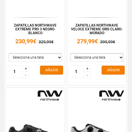
ZAPATILLAS NORTHWAVE
ZAPATILLAS NORTHWAVE
EXTREME PRO 3 NEGRO-
VELOCE EXTREME GRIS CLARO-
BLANCO
MORADO
230,99€
279,99€
329,99€
399,99€
+
+
+
+
AÑADIR
AÑADIR
-
-
-
-