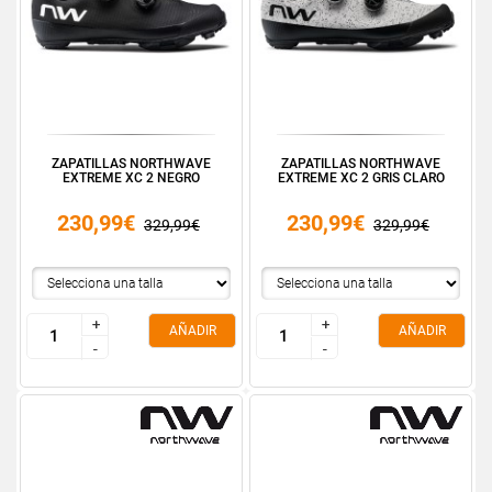
ZAPATILLAS NORTHWAVE
ZAPATILLAS NORTHWAVE
EXTREME XC 2 NEGRO
EXTREME XC 2 GRIS CLARO
230,99€
230,99€
329,99€
329,99€
+
+
+
+
AÑADIR
AÑADIR
-
-
-
-