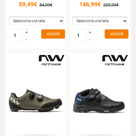
59,49€
146,99€
84,99€
209,99€
+
+
+
+
AÑADIR
AÑADIR
-
-
-
-