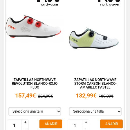
ZAPATILLAS NORTHWAVE
ZAPATILLAS NORTHWAVE
REVOLUTION BLANCO-ROJO
STORM CARBON BLANCO-
FLUO
AMARILLO PASTEL
157,49€
132,99€
224,99€
189,99€
+
+
+
+
AÑADIR
AÑADIR
-
-
-
-