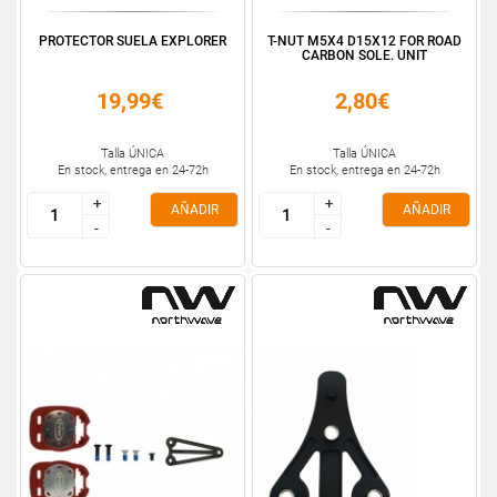
PROTECTOR SUELA EXPLORER
T-NUT M5X4 D15X12 FOR ROAD
CARBON SOLE. UNIT
19,99€
2,80€
Talla ÚNICA
Talla ÚNICA
En stock, entrega en 24-72h
En stock, entrega en 24-72h
+
+
+
+
AÑADIR
AÑADIR
-
-
-
-