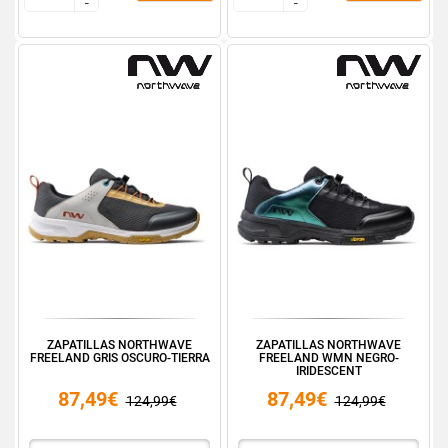
-
-
-
-
ZAPATILLAS NORTHWAVE
ZAPATILLAS NORTHWAVE
FREELAND GRIS OSCURO-TIERRA
FREELAND WMN NEGRO-
IRIDESCENT
87,49€
87,49€
124,99€
124,99€