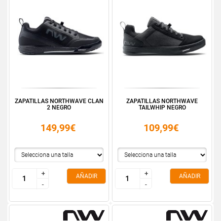
ZAPATILLAS NORTHWAVE CLAN
ZAPATILLAS NORTHWAVE
2 NEGRO
TAILWHIP NEGRO
149,99€
109,99€
+
+
+
+
AÑADIR
AÑADIR
-
-
-
-