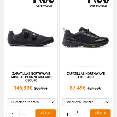
ZAPATILLAS NORTHWAVE
ZAPATILLAS NORTHWAVE
MISTRAL PLUS NEGRO-GRIS
FREELAND
OSCURO
146,99€
87,49€
209,99€
124,99€
+
+
+
+
AÑADIR
AÑADIR