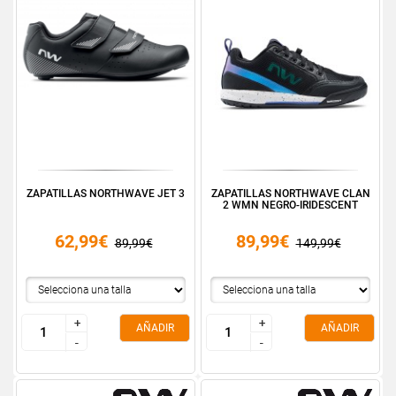
ZAPATILLAS NORTHWAVE JET 3
ZAPATILLAS NORTHWAVE CLAN
2 WMN NEGRO-IRIDESCENT
62,99€
89,99€
89,99€
149,99€
+
+
+
+
AÑADIR
AÑADIR
-
-
-
-