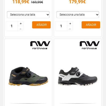
118,99€
179,99€
169,99€
+
+
+
+
AÑADIR
AÑADIR
-
-
-
-