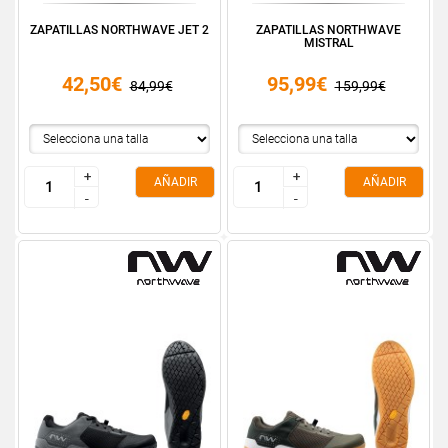
ZAPATILLAS NORTHWAVE JET 2
ZAPATILLAS NORTHWAVE
MISTRAL
42,50€
95,99€
84,99€
159,99€
+
+
+
+
AÑADIR
AÑADIR
-
-
-
-