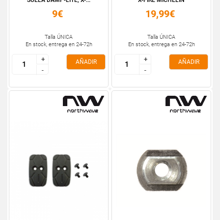
SUELA DAMP-LITE, X-...
X-FIRE MICHELIN
9€
19,99€
Talla ÚNICA
Talla ÚNICA
En stock, entrega en 24-72h
En stock, entrega en 24-72h
+
+
+
+
AÑADIR
AÑADIR
-
-
-
-