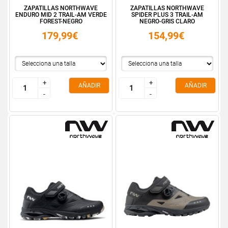
ZAPATILLAS NORTHWAVE
ZAPATILLAS NORTHWAVE
ENDURO MID 2 TRAIL-AM VERDE
SPIDER PLUS 3 TRAIL-AM
FOREST-NEGRO
NEGRO-GRIS CLARO
179,99€
154,99€
+
+
+
+
AÑADIR
AÑADIR
-
-
-
-