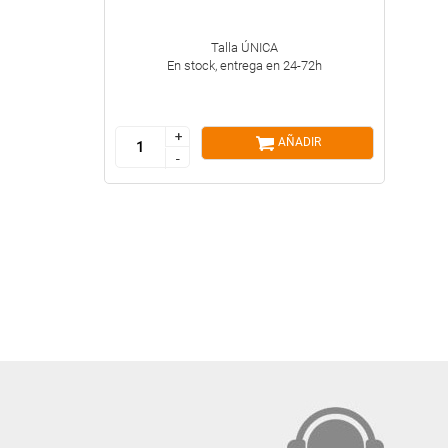
Talla ÚNICA
En stock, entrega en 24-72h
+
+
AÑADIR
-
-