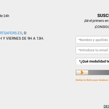
SUSC
de 24h
¡Sé el primero e
¡CONSIG
RTSAFERS.ES
, O
H Y VIERNES DE 9H A 13H.
Desliza la flecha para terminar 
DE