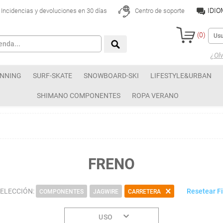
IDI
Incidencias y devoluciones en 30 días
Centro de soporte
(
0
)
¿Olv
NNING
SURF-SKATE
SNOWBOARD-SKI
LIFESTYLE&URBAN
SHIMANO COMPONENTES
ROPA VERANO
FRENO
SELECCIÓN:
Resetear Fi
COMPONENTES
JAGWIRE
CARRETERA
USO