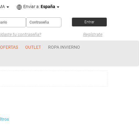
OMA
Enviar a:
España
idaste tu contraseña?
Regístrate
OFERTAS
OUTLET
ROPA INVIERNO
ltros