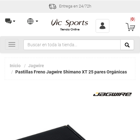
Entrega en 24/72h
(
0
)
Toggle
navigation
Inicio
Jagwire
Pastillas Freno Jagwire Shimano XT 25 pares Orgánicas