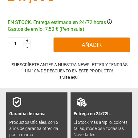
EN STOCK. Entrega estimada en 24/72 horas
Gastos de envío: 7,50 € (Península)
+
+
AÑADIR
-
-
!SUBSCRÍBETE ANTES A NUESTRA NEWSLETTER Y TENDRÁS
UN 10% DE DESCUENTO EN ESTE PRODUCTO!
Pulsa aquí
Garantía de marca
Entrega en 24/72h.
Productos Oficiales, con 2
El Stock más amplio, colores,
años de garantía ofrecida
tallas, modelos y todas las
por la marca.
Novedades.