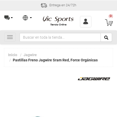
Entrega en 24/72h
(
0
)
Toggle
navigation
Inicio
Jagwire
Pastillas Freno Jagwire Sram Red, Force Orgánicas