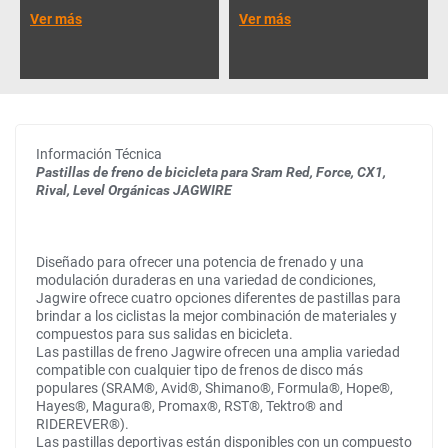
Ver más
Ver más
Información Técnica
Pastillas de freno de bicicleta para Sram Red, Force, CX1,
Rival, Level Orgánicas JAGWIRE
Diseñado para ofrecer una potencia de frenado y una
modulación duraderas en una variedad de condiciones,
Jagwire ofrece cuatro opciones diferentes de pastillas para
brindar a los ciclistas la mejor combinación de materiales y
compuestos para sus salidas en bicicleta.
Las pastillas de freno Jagwire ofrecen una amplia variedad
compatible con cualquier tipo de frenos de disco más
populares (SRAM®, Avid®, Shimano®, Formula®, Hope®,
Hayes®, Magura®, Promax®, RST®, Tektro® and
RIDEREVER®).
Las pastillas deportivas están disponibles con un compuesto