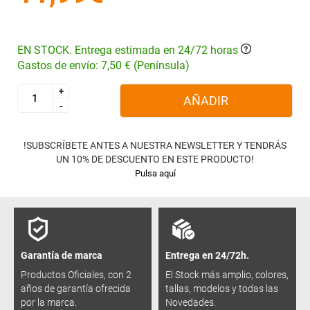
EN STOCK. Entrega estimada en 24/72 horas
Gastos de envío: 7,50 € (Península)
+
+
AÑADIR
-
-
!SUBSCRÍBETE ANTES A NUESTRA NEWSLETTER Y TENDRÁS
UN 10% DE DESCUENTO EN ESTE PRODUCTO!
Pulsa aquí
Garantía de marca
Entrega en 24/72h.
Productos Oficiales, con 2
El Stock más amplio, colores,
años de garantía ofrecida
tallas, modelos y todas las
por la marca.
Novedades.