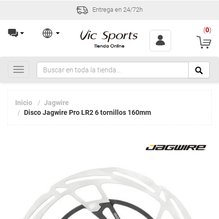
Entrega en 24/72h
(
0
)
Toggle
navigation
Inicio
Jagwire
Disco Jagwire Pro LR2 6 tornillos 160mm