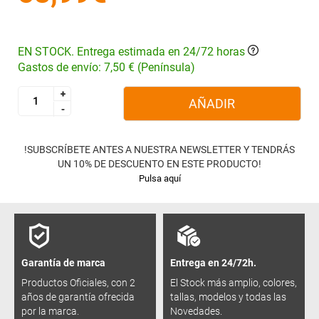
EN STOCK. Entrega estimada en 24/72 horas
Gastos de envío: 7,50 € (Península)
+
+
AÑADIR
-
-
!SUBSCRÍBETE ANTES A NUESTRA NEWSLETTER Y TENDRÁS
UN 10% DE DESCUENTO EN ESTE PRODUCTO!
Pulsa aquí
Garantía de marca
Entrega en 24/72h.
Productos Oficiales, con 2
El Stock más amplio, colores,
años de garantía ofrecida
tallas, modelos y todas las
por la marca.
Novedades.