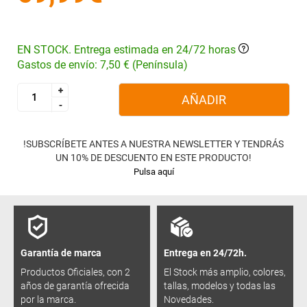
EN STOCK. Entrega estimada en 24/72 horas
Gastos de envío: 7,50 € (Península)
+
+
AÑADIR
-
-
!SUBSCRÍBETE ANTES A NUESTRA NEWSLETTER Y TENDRÁS
UN 10% DE DESCUENTO EN ESTE PRODUCTO!
Pulsa aquí
Garantía de marca
Entrega en 24/72h.
Productos Oficiales, con 2
El Stock más amplio, colores,
años de garantía ofrecida
tallas, modelos y todas las
por la marca.
Novedades.