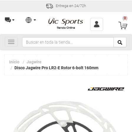
Entrega en 24/72h
(
0
)
Toggle
navigation
Inicio
Jagwire
Disco Jagwire Pro LR2-E Rotor 6-bolt 160mm