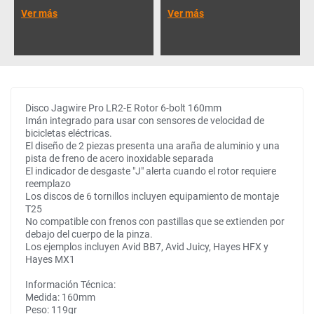
Ver más
Ver más
Disco Jagwire Pro LR2-E Rotor 6-bolt 160mm
Imán integrado para usar con sensores de velocidad de
bicicletas eléctricas.
El diseño de 2 piezas presenta una araña de aluminio y una
pista de freno de acero inoxidable separada
El indicador de desgaste "J" alerta cuando el rotor requiere
reemplazo
Los discos de 6 tornillos incluyen equipamiento de montaje
T25
No compatible con frenos con pastillas que se extienden por
debajo del cuerpo de la pinza.
Los ejemplos incluyen Avid BB7, Avid Juicy, Hayes HFX y
Hayes MX1
Información Técnica:
Medida: 160mm
Peso: 119gr