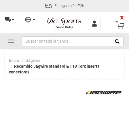
Entrega en 24/72h
(
0
)
Toggle
navigation
Inicio
Jagwire
Recambio Jagwire standard & T10 Torx inserta
conectores