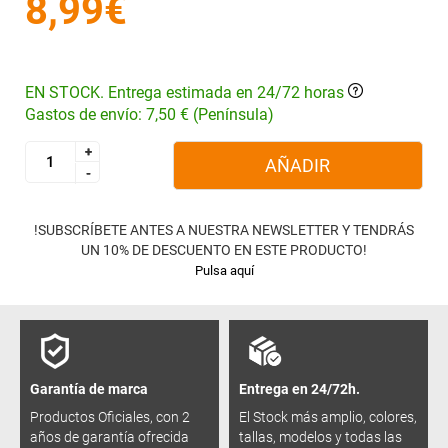
8,99€
EN STOCK. Entrega estimada en 24/72 horas
Gastos de envío: 7,50 € (Península)
+
+
AÑADIR
-
-
!SUBSCRÍBETE ANTES A NUESTRA NEWSLETTER Y TENDRÁS
UN 10% DE DESCUENTO EN ESTE PRODUCTO!
Pulsa aquí
Garantía de marca
Entrega en 24/72h.
Productos Oficiales, con 2
El Stock más amplio, colores,
años de garantía ofrecida
tallas, modelos y todas las