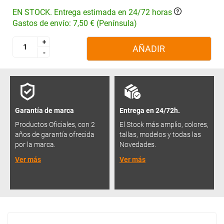
EN STOCK. Entrega estimada en 24/72 horas
Gastos de envío: 7,50 € (Península)
+
+
AÑADIR
-
-
Garantía de marca
Entrega en 24/72h.
Productos Oficiales, con 2
El Stock más amplio, colores,
años de garantía ofrecida
tallas, modelos y todas las
por la marca.
Novedades.
Ver más
Ver más