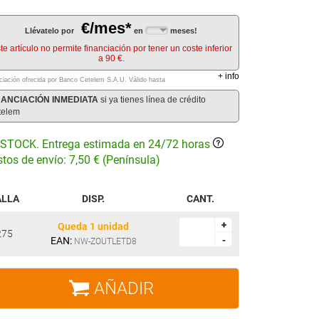
€/mes*
Llévatelo por
en
meses!
te artículo no permite financiación por tener un coste inferior
a 90 €.
+
info
ciación ofrecida por Banco Cetelem S.A.U.
Válido hasta
NANCIACIÓN INMEDIATA
si ya tienes línea de crédito
telem
STOCK. Entrega estimada en 24/72 horas
tos de envío: 7,50 € (Península)
ALLA
DISP.
CANT.
+
+
Queda 1 unidad
275
EAN:
-
-
NW-ZOUTLETD8
AÑADIR