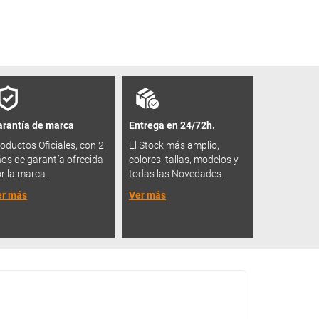
rantía de marca
Entrega en 24/72h.
oductos Oficiales, con 2
El Stock más amplio,
os de garantía ofrecida
colores, tallas, modelos y
r la marca.
todas las Novedades.
er más
Ver más