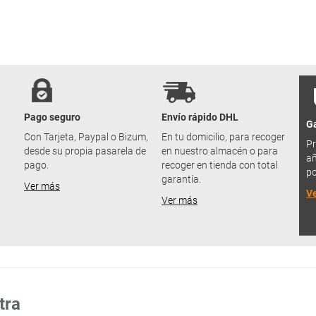
Pago seguro
Envío rápido DHL
Ga
u
Con Tarjeta, Paypal o Bizum,
En tu domicilio, para recoger
Pr
desde su propia pasarela de
en nuestro almacén o para
añ
pago.
recoger en tienda con total
po
garantía.
Ver más
V
Ver más
tra