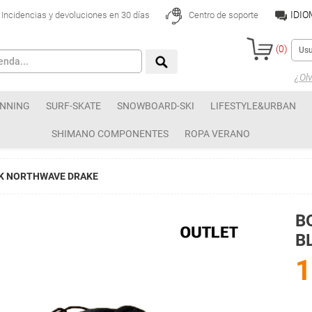
IDI
Incidencias y devoluciones en 30 días
Centro de soporte
(
0
)
¿Olv
NNING
SURF-SKATE
SNOWBOARD-SKI
LIFESTYLE&URBAN
SHIMANO COMPONENTES
ROPA VERANO
CK NORTHWAVE DRAKE
B
B