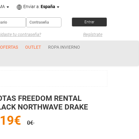
OMA
Enviar a:
España
idaste tu contraseña?
Regístrate
OFERTAS
OUTLET
ROPA INVIERNO
OTAS FREEDOM RENTAL
LACK NORTHWAVE DRAKE
119€
0€