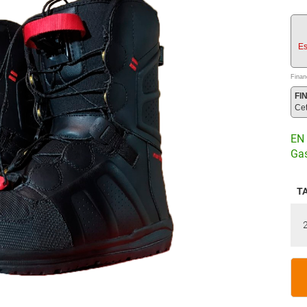
Es
Finan
FI
Ce
EN 
Gas
T