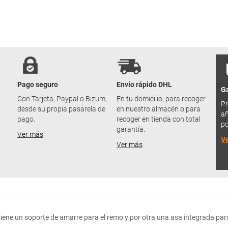
Pago seguro
Envío rápido DHL
Ga
u
Con Tarjeta, Paypal o Bizum,
En tu domicilio, para recoger
Pr
desde su propia pasarela de
en nuestro almacén o para
añ
pago.
recoger en tienda con total
po
garantía.
Ver más
V
Ver más
iene un soporte de amarre para el remo y por otra una asa integrada para 