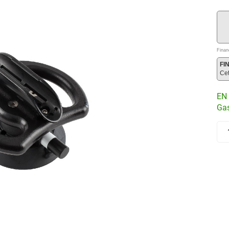
Finan
FI
Ce
EN 
Gas