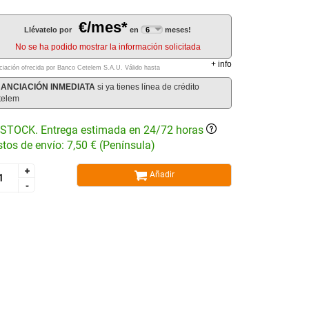
€/mes*
Llévatelo por
en
meses!
No se ha podido mostrar la información solicitada
+
info
ciación ofrecida por Banco Cetelem S.A.U.
Válido hasta
NANCIACIÓN INMEDIATA
si ya tienes línea de crédito
telem
STOCK. Entrega estimada en 24/72 horas
tos de envío: 7,50 € (Península)
+
+
Añadir
-
-