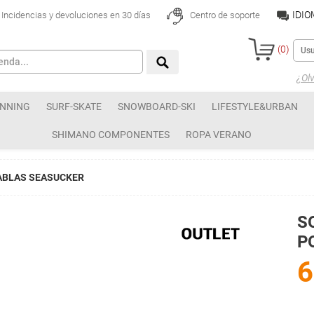
IDI
Incidencias y devoluciones en 30 días
Centro de soporte
(
0
)
¿Olv
NNING
SURF-SKATE
SNOWBOARD-SKI
LIFESTYLE&URBAN
SHIMANO COMPONENTES
ROPA VERANO
ABLAS SEASUCKER
S
P
6