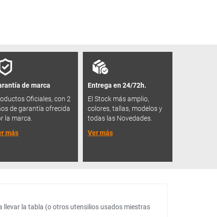
rantía de marca
Entrega en 24/72h.
oductos Oficiales, con 2
El Stock más amplio,
os de garantía ofrecida
colores, tallas, modelos y
r la marca.
todas las Novedades.
er más
Ver más
llevar la tabla (o otros utensilios usados miestras