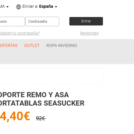
OMA
Enviar a:
España
idaste tu contraseña?
Regístrate
OFERTAS
OUTLET
ROPA INVIERNO
OPORTE REMO Y ASA
ORTATABLAS SEASUCKER
4,40€
92€