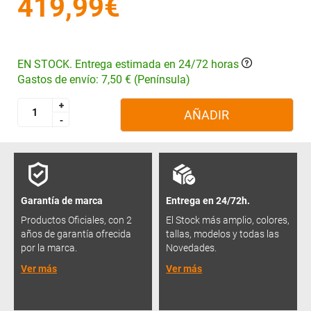
419,99€
EN STOCK. Entrega estimada en 24/72 horas
Gastos de envío: 7,50 € (Península)
+
+
AÑADIR
-
-
Garantía de marca
Entrega en 24/72h.
Productos Oficiales, con 2
El Stock más amplio, colores,
años de garantía ofrecida
tallas, modelos y todas las
por la marca.
Novedades.
Ver más
Ver más