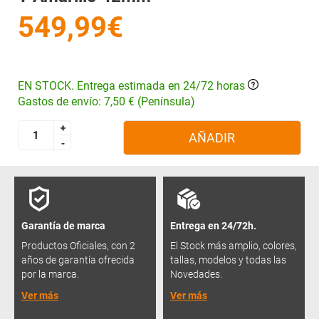
549,99€
EN STOCK. Entrega estimada en 24/72 horas
Gastos de envío: 7,50 € (Península)
+
+
AÑADIR
-
-
Garantía de marca
Entrega en 24/72h.
Productos Oficiales, con 2
El Stock más amplio, colores,
años de garantía ofrecida
tallas, modelos y todas las
por la marca.
Novedades.
Ver más
Ver más