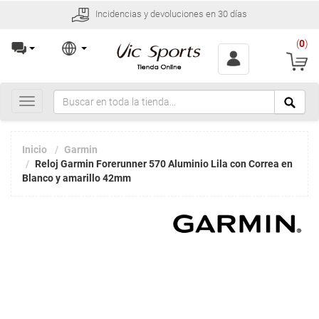
Incidencias y devoluciones en 30 días
(
0
)
Toggle
navigation
Inicio
Garmin
Reloj Garmin Forerunner 570 Aluminio Lila con Correa en
Blanco y amarillo 42mm