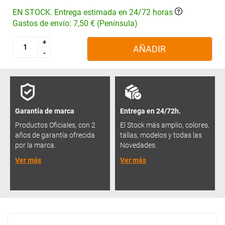
EN STOCK. Entrega estimada en 24/72 horas
Gastos de envío: 7,50 € (Península)
+
+
AÑADIR
-
-
Garantía de marca
Entrega en 24/72h.
Productos Oficiales, con 2
El Stock más amplio, colores,
años de garantía ofrecida
tallas, modelos y todas las
por la marca.
Novedades.
Ver más
Ver más