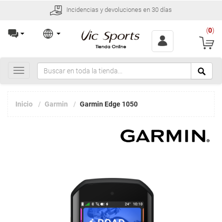
Incidencias y devoluciones en 30 días
(
0
)
Toggle
navigation
Inicio
Garmin
Garmin Edge 1050