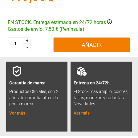
EN STOCK. Entrega estimada en 24/72 horas
Gastos de envío: 7,50 € (Península)
+
+
AÑADIR
-
-
Garantía de marca
Entrega en 24/72h.
Productos Oficiales, con 2
El Stock más amplio, colores,
años de garantía ofrecida
tallas, modelos y todas las
por la marca.
Novedades.
Ver más
Ver más