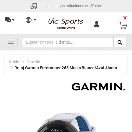
Incidencias y devoluciones en 30 días
(
0
)
Toggle
navigation
Inicio
Garmin
Reloj Garmin Forerunner 265 Music Blanco/Azul 46mm