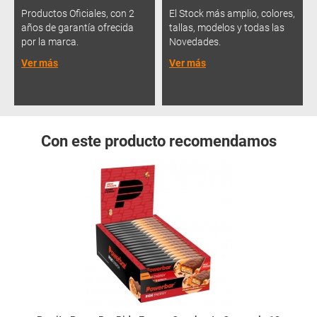
Productos Oficiales, con 2
El Stock más amplio, colores,
años de garantía ofrecida
tallas, modelos y todas las
por la marca.
Novedades.
Ver más
Ver más
Con este producto recomendamos