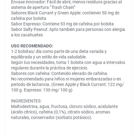
Envase innovador: Fácil de abrir, menos residuos gracias al
sistema de apertura “Trash Chain”
Sabores Black Currant y Green Apple: contienen 50 mg de
cafeína por bolsita
Sabor Espresso: Contiene 53 mg de cafeína por bolsita
Sabor Salty Peanut: Apto también para personas con alergia
a los cacahuetes
USO RECOMENDADO:
1-2 bolsitas/ día como parte de una dieta variada y
equilibrada y un estilo de vida saludable.
Según tus necesidades, toma 1 bolsita con agua a intervalos
regulares durante la práctica de ejercicio.
Sabores con cafeína: Contenido elevado de cafeína.
No recomendado para niños ni mujeres embarazadas o en
período de lactancia. (Green Apple y Black Currant: 122 mg/
100 g. Espresso: 130 mg/ 100 g)
INGREDIENTES:
Maltodextrina, agua, fructosa, cloruro sódico, acidulante
(ácido cítrico), cafeína (0,1%), citrato sódico, aromas
naturales, conservador (sorbato potásico).