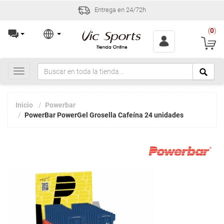
Entrega en 24/72h
(
0
)
Toggle
navigation
Inicio
Powerbar
PowerBar PowerGel Grosella Cafeína 24 unidades