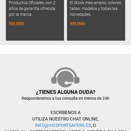
Productos Oficiales, con 2
El Stock más amplio, colores,
años de garantía ofrecida
tallas, modelos y todas las
por la marca.
Novedades.
Ver más
Ver más
¿TIENES ALGUNA DUDA?
Responderemos a tus consulta en menos de 24h
ESCRÍBENOS A
UTILIZA NUESTRO CHAT ONLINE,
INFO@VICSPORTSAFERS.ES
, O