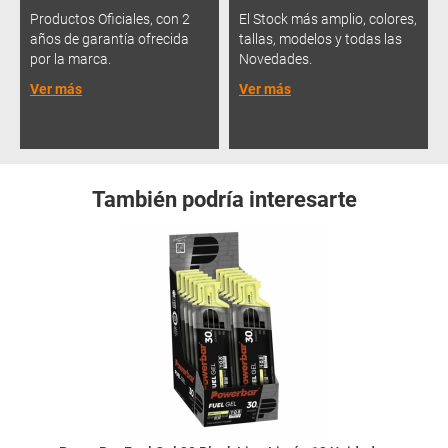
Productos Oficiales, con 2
El Stock más amplio, colores,
años de garantía ofrecida
tallas, modelos y todas las
por la marca.
Novedades.
Ver más
Ver más
También podría interesarte