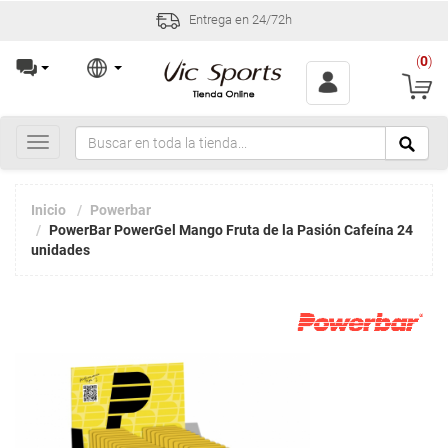
Entrega en 24/72h
(
0
)
Toggle
navigation
Inicio
Powerbar
PowerBar PowerGel Mango Fruta de la Pasión Cafeína 24
unidades