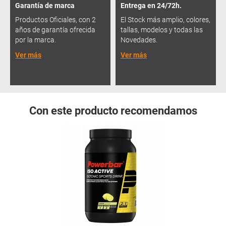
Garantía de marca
Entrega en 24/72h.
Productos Oficiales, con 2
El Stock más amplio, colores,
años de garantía ofrecida
tallas, modelos y todas las
por la marca.
Novedades.
Ver más
Ver más
Con este producto recomendamos