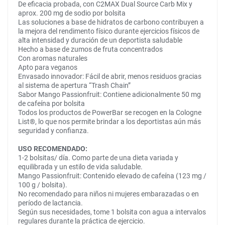
De eficacia probada, con C2MAX Dual Source Carb Mix y
aprox. 200 mg de sodio por bolsita
Las soluciones a base de hidratos de carbono contribuyen a
la mejora del rendimento físico durante ejercicios físicos de
alta intensidad y duración de un deportista saludable
Hecho a base de zumos de fruta concentrados
Con aromas naturales
Apto para veganos
Envasado innovador: Fácil de abrir, menos residuos gracias
al sistema de apertura “Trash Chain”
Sabor Mango Passionfruit: Contiene adicionalmente 50 mg
de cafeína por bolsita
Todos los productos de PowerBar se recogen en la Cologne
List®, lo que nos permite brindar a los deportistas aún más
seguridad y confianza.
USO RECOMENDADO:
1-2 bolsitas/ día. Como parte de una dieta variada y
equilibrada y un estilo de vida saludable.
Mango Passionfruit: Contenido elevado de cafeína (123 mg /
100 g / bolsita).
No recomendado para niños ni mujeres embarazadas o en
período de lactancia.
Según sus necesidades, tome 1 bolsita con agua a intervalos
regulares durante la práctica de ejercicio.