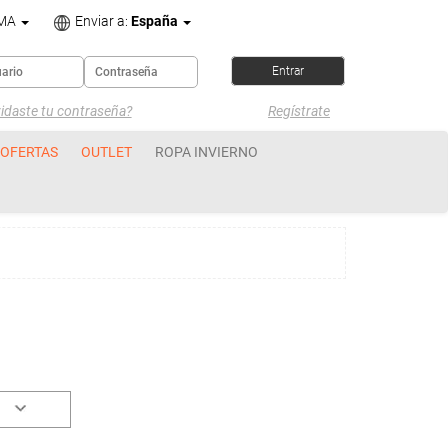
OMA
Enviar a:
España
idaste tu contraseña?
Regístrate
OFERTAS
OUTLET
ROPA INVIERNO