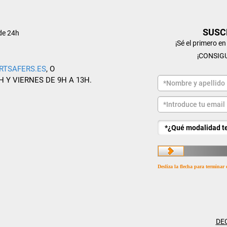
SUSC
de 24h
¡Sé el primero e
¡CONSIG
RTSAFERS.ES
, O
H Y VIERNES DE 9H A 13H.
Desliza la flecha para terminar 
DE