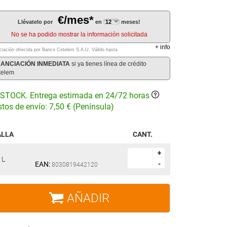
€/mes*
Llévatelo por
en
meses!
No se ha podido mostrar la información solicitada
+
info
ciación ofrecida por Banco Cetelem S.A.U.
Válido hasta
NANCIACIÓN INMEDIATA
si ya tienes línea de crédito
telem
STOCK. Entrega estimada en 24/72 horas
tos de envío: 7,50 € (Península)
ALLA
CANT.
+
+
L
EAN:
-
-
8030819442120
AÑADIR