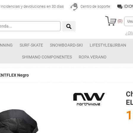
IDI
Incidencias y devoluciones en 30 días
Centro de soporte
(
0
)
¿Olv
NNING
SURF-SKATE
SNOWBOARD-SKI
LIFESTYLE&URBAN
SHIMANO COMPONENTES
ROPA VERANO
ENTFLEX Negro
C
E
1