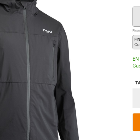
Finan
FI
Ce
EN 
Gas
T