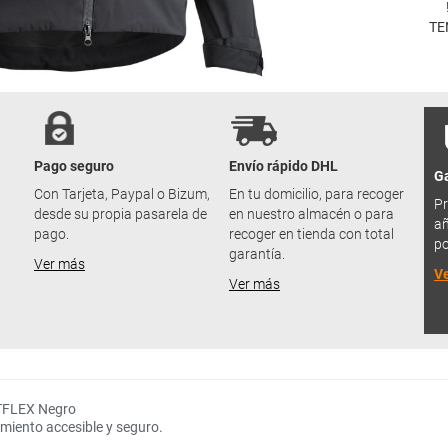
TE
Pago seguro
Envío rápido DHL
Ga
u
Con Tarjeta, Paypal o Bizum,
En tu domicilio, para recoger
Pr
desde su propia pasarela de
en nuestro almacén o para
añ
pago.
recoger en tienda con total
po
garantía.
Ver más
V
Ver más
TFLEX Negro
amiento accesible y seguro.