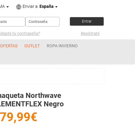
OMA
Enviar a:
España
idaste tu contraseña?
Regístrate
OFERTAS
OUTLET
ROPA INVIERNO
haqueta Northwave
LEMENTFLEX Negro
79,99€