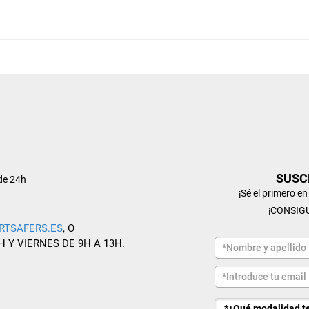
SUSC
de 24h
¡Sé el primero e
¡CONSIG
RTSAFERS.ES
, O
H Y VIERNES DE 9H A 13H.