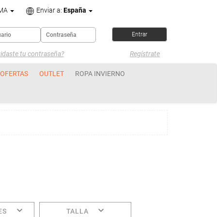
OMA
Enviar a:
España
idaste tu contraseña?
Regístrate
OFERTAS
OUTLET
ROPA INVIERNO
ES
TALLA