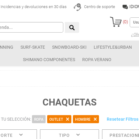
IDI
Incidencias y devoluciones en 30 días
Centro de soporte
(
0
)
¿Olv
NNING
SURF-SKATE
SNOWBOARD-SKI
LIFESTYLE&URBAN
SHIMANO COMPONENTES
ROPA VERANO
CHAQUETAS
TU SELECCIÓN:
Resetear Filtros
ROPA
OUTLET
HOMBRE
PORTE
TIPO
PRESTACION