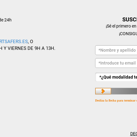
SUSC
de 24h
¡Sé el primero e
¡CONSIG
RTSAFERS.ES
, O
H Y VIERNES DE 9H A 13H.
Desliza la flecha para terminar 
DE