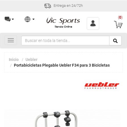
Entrega en 24/72h
(
0
)
Toggle
navigation
Inicio
Uebler
Portabicicletas Plegable Uebler F34 para 3 Bicicletas