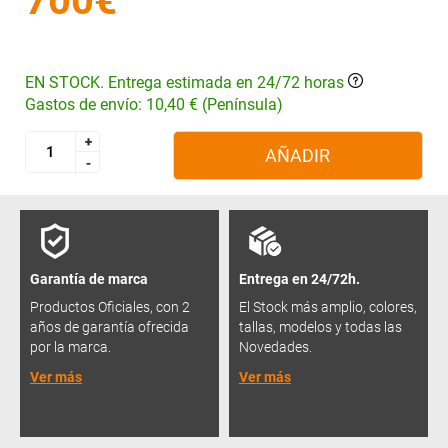
700€
EN STOCK. Entrega estimada en 24/72 horas
Gastos de envío: 10,40 € (Península)
+
+
AÑADIR
-
-
Garantía de marca
Entrega en 24/72h.
Productos Oficiales, con 2
El Stock más amplio, colores,
años de garantía ofrecida
tallas, modelos y todas las
por la marca.
Novedades.
Ver más
Ver más