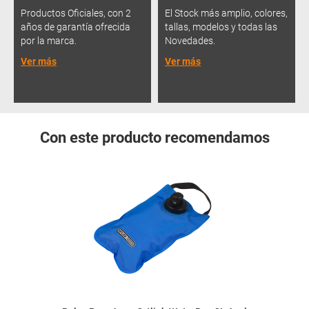
Productos Oficiales, con 2
El Stock más amplio, colores,
años de garantía ofrecida
tallas, modelos y todas las
por la marca.
Novedades.
Ver más
Ver más
Con este producto recomendamos