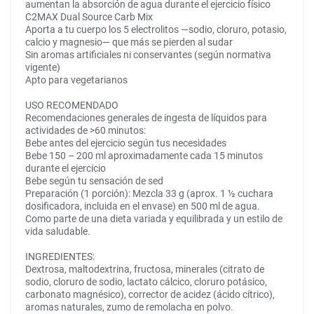
aumentan la absorción de agua durante el ejercicio físico
C2MAX Dual Source Carb Mix
Aporta a tu cuerpo los 5 electrolitos —sodio, cloruro, potasio,
calcio y magnesio— que más se pierden al sudar
Sin aromas artificiales ni conservantes (según normativa
vigente)
Apto para vegetarianos
USO RECOMENDADO
Recomendaciones generales de ingesta de líquidos para
actividades de >60 minutos:
Bebe antes del ejercicio según tus necesidades
Bebe 150 – 200 ml aproximadamente cada 15 minutos
durante el ejercicio
Bebe según tu sensación de sed
Preparación (1 porción): Mezcla 33 g (aprox. 1 ½ cuchara
dosificadora, incluida en el envase) en 500 ml de agua.
Como parte de una dieta variada y equilibrada y un estilo de
vida saludable.
INGREDIENTES:
Dextrosa, maltodextrina, fructosa, minerales (citrato de
sodio, cloruro de sodio, lactato cálcico, cloruro potásico,
carbonato magnésico), corrector de acidez (ácido cítrico),
aromas naturales, zumo de remolacha en polvo.