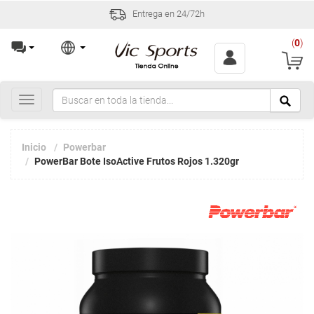
Entrega en 24/72h
(
0
)
Toggle
navigation
Inicio
Powerbar
PowerBar Bote IsoActive Frutos Rojos 1.320gr