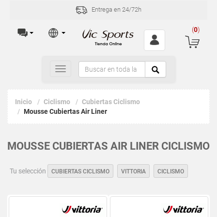
Entrega en 24/72h
(
0
)
Toggle
navigation
Inicio
Ciclismo
Cubiertas Ciclismo
Mousse Cubiertas Air Liner
MOUSSE CUBIERTAS AIR LINER CICLISMO
Tu selección
CUBIERTAS CICLISMO
VITTORIA
CICLISMO