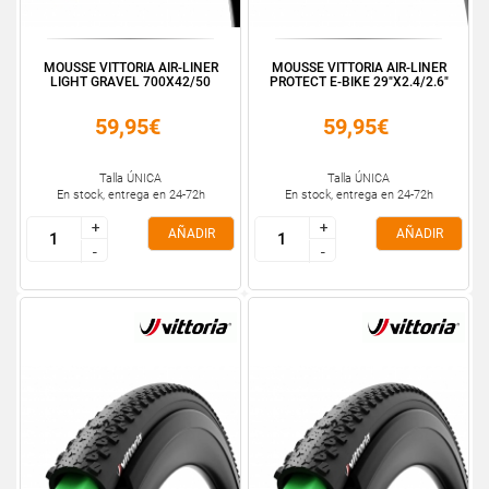
MOUSSE VITTORIA AIR-LINER
MOUSSE VITTORIA AIR-LINER
LIGHT GRAVEL 700X42/50
PROTECT E-BIKE 29"X2.4/2.6"
59,95€
59,95€
Talla ÚNICA
Talla ÚNICA
En stock, entrega en 24-72h
En stock, entrega en 24-72h
+
+
+
+
AÑADIR
AÑADIR
-
-
-
-