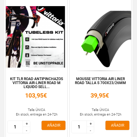
KIT TLR ROAD ANTIPINCHAZOS
MOUSSE VITTORIA AIR LINER
VITTORIA AIR-LINER ROAD M
ROAD TALLA S 700X23/26MM
LIQUIDO SELL...
103,95€
39,95€
Talla ÚNICA
Talla ÚNICA
En stock, entrega en 24-72h
En stock, entrega en 24-72h
+
+
+
+
AÑADIR
AÑADIR
-
-
-
-