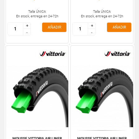
Talla ÚNICA
Talla ÚNICA
En stock, entrega en 24-72h
En stock, entrega en 24-72h
+
+
+
+
AÑADIR
AÑADIR
-
-
-
-
MOUSSE VITTORIA AIR LINER
MOUSSE VITTORIA AIR LINER