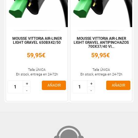
MOUSSE VITTORIA AIR-LINER
MOUSSE VITTORIA AIR-LINER
LIGHT GRAVEL 650BX42/50
LIGHT GRAVEL ANTIPINCHAZOS
700X37/40 VI...
59,95€
59,95€
Talla ÚNICA
Talla ÚNICA
En stock, entrega en 24-72h
En stock, entrega en 24-72h
+
+
+
+
AÑADIR
AÑADIR
-
-
-
-