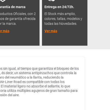
rantía de marca
Entrega en 24/72h.
oductos Oficiales, con 2
El Stock más amplio,
os de garantía ofrecida
colores, tallas, modelos y
r la marca.
todas las Novedades.
er más
Ver más
 sin igual, al tiempo que garantiza el bloqueo de los
, és decir, un sistema antipinzachos que controla la
ro del neumático a la llanta, reduciendo la
 Air-Liner Road es compatible con todas los
 material ligero no absorbe el sellante, lo que
toria utiliza múltiples agujeros de gran tamaño para
sión del aire.