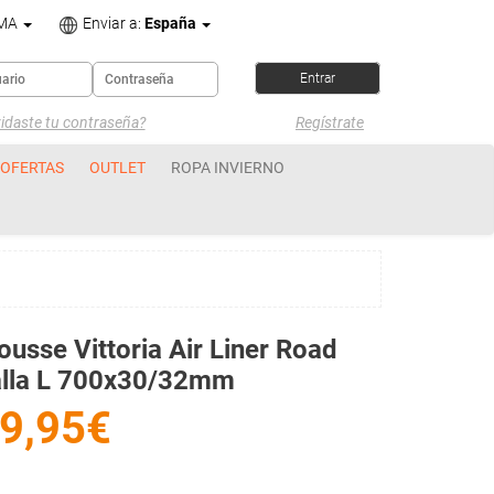
OMA
Enviar a:
España
idaste tu contraseña?
Regístrate
OFERTAS
OUTLET
ROPA INVIERNO
usse Vittoria Air Liner Road
alla L 700x30/32mm
9,95€