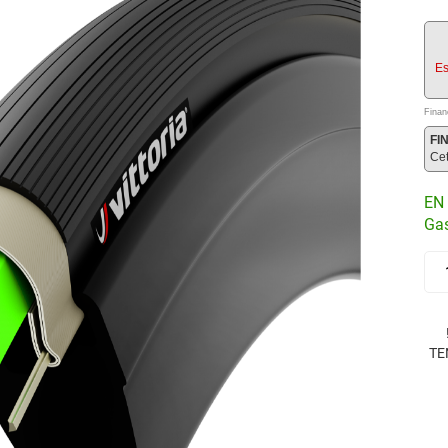
Es
Finan
FI
Ce
EN 
Gas
TE