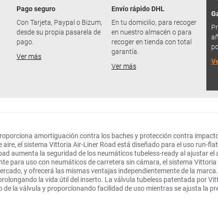
Pago seguro
Envío rápido DHL
Ga
u
Con Tarjeta, Paypal o Bizum,
En tu domicilio, para recoger
Pr
desde su propia pasarela de
en nuestro almacén o para
añ
pago.
recoger en tienda con total
po
garantía.
Ver más
V
Ver más
 proporciona amortiguación contra los baches y protección contra impactos
aire, el sistema Vittoria Air-Liner Road está diseñado para el uso run-flat
 Road aumenta la seguridad de los neumáticos tubeless-ready al ajustar el a
te para uso con neumáticos de carretera sin cámara, el sistema Vittoria
ercado, y ofrecerá las mismas ventajas independientemente de la marca. El
olongando la vida útil del inserto. La válvula tubeless patentada por Vit
o de la válvula y proporcionando facilidad de uso mientras se ajusta la pre