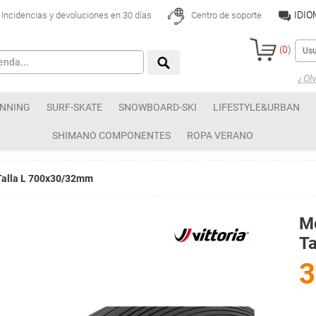
IDI
Incidencias y devoluciones en 30 días
Centro de soporte
(
0
)
¿Olv
NNING
SURF-SKATE
SNOWBOARD-SKI
LIFESTYLE&URBAN
SHIMANO COMPONENTES
ROPA VERANO
 Talla L 700x30/32mm
Mo
T
3