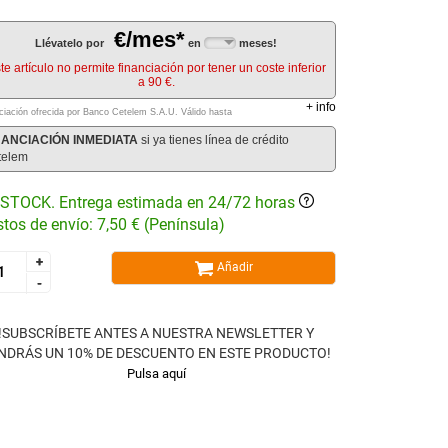
€/mes*
Llévatelo por
en
meses!
te artículo no permite financiación por tener un coste inferior
a 90 €.
+
info
ciación ofrecida por Banco Cetelem S.A.U.
Válido hasta
NANCIACIÓN INMEDIATA
si ya tienes línea de crédito
telem
STOCK. Entrega estimada en 24/72 horas
tos de envío: 7,50 € (Península)
+
+
Añadir
-
-
!SUBSCRÍBETE ANTES A NUESTRA NEWSLETTER Y
NDRÁS UN 10% DE DESCUENTO EN ESTE PRODUCTO!
Pulsa aquí