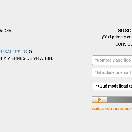
SUSC
de 24h
¡Sé el primero e
¡CONSIG
RTSAFERS.ES
, O
H Y VIERNES DE 9H A 13H.
Desliza la flecha para terminar 