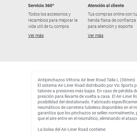
Servicio 360º
Atención al cliente
Todos los accesorios y
Tus compras online con t
recambios para mejorar la
tienda física de confianza
vida util de tu compra.
para atención y soporte.
Ver más
Ver más
Antipinchazos Vittoria Air liner Road Talla L (30mm)
El sistema Air-Liner Road distribuido por Vic Sports
talones a presiones más bajas. En caso de pérdida de 
presción para llevarte de vuelta a casa. El Air-Liner
posibilidad del destalonado. Fabricado específicamen
neumáticos de carretera tubeless disponibles en el m
garantiza que los pinchazos se sellen normalmente, pr
que el aire entre en el neumático, eliminando el atasc
La bolsa del Air-Liner Road contiene: