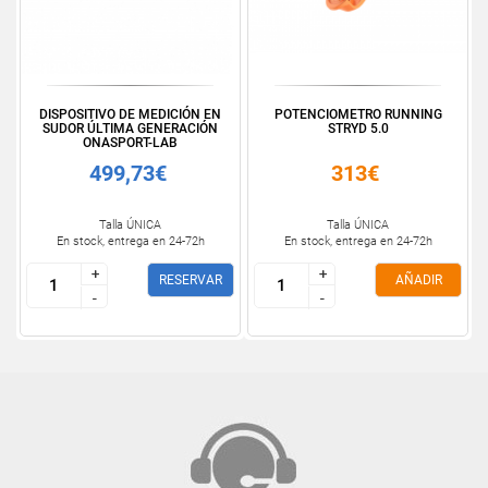
DISPOSITIVO DE MEDICIÓN EN
POTENCIOMETRO RUNNING
SUDOR ÚLTIMA GENERACIÓN
STRYD 5.0
ONASPORT-LAB
499,73€
313€
Talla ÚNICA
Talla ÚNICA
En stock, entrega en 24-72h
En stock, entrega en 24-72h
+
+
+
+
RESERVAR
AÑADIR
-
-
-
-