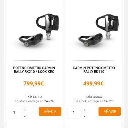
POTENCIÓMETRO GARMIN
GARMIN POTENCIÓMETRO
RALLY RK210 / LOOK KEO
RALLY RK110
799,99€
499,99€
Talla ÚNICA
Talla ÚNICA
En stock, entrega en 24-72h
En stock, entrega en 24-72h
+
+
+
+
AÑADIR
AÑADIR
-
-
-
-