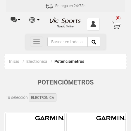
Entrega en 24/72h
(
0
)
Toggle
navigation
Inicio
Electrónica
Potenciómetros
POTENCIÓMETROS
Tu selección
ELECTRÓNICA