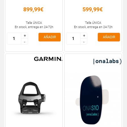
899,99€
599,99€
Talla ÚNICA
Talla ÚNICA
En stock, entrega en 24-72h
En stock, entrega en 24-72h
+
+
+
+
AÑADIR
AÑADIR
-
-
-
-