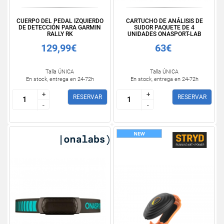
CUERPO DEL PEDAL IZQUIERDO
CARTUCHO DE ANÁLISIS DE
DE DETECCIÓN PARA GARMIN
SUDOR PAQUETE DE 4
RALLY RK
UNIDADES ONASPORT-LAB
129,99€
63€
Talla ÚNICA
Talla ÚNICA
En stock, entrega en 24-72h
En stock, entrega en 24-72h
+
+
+
+
RESERVAR
RESERVAR
-
-
-
-