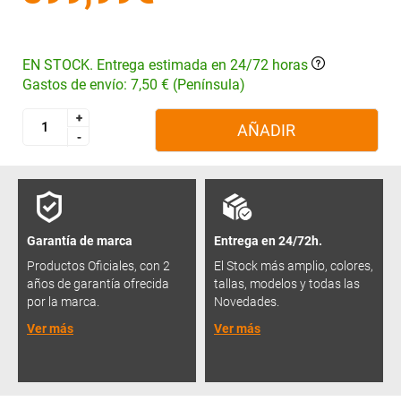
EN STOCK. Entrega estimada en 24/72 horas
Gastos de envío: 7,50 € (Península)
+
+
AÑADIR
-
-
Garantía de marca
Entrega en 24/72h.
Productos Oficiales, con 2
El Stock más amplio, colores,
años de garantía ofrecida
tallas, modelos y todas las
por la marca.
Novedades.
Ver más
Ver más