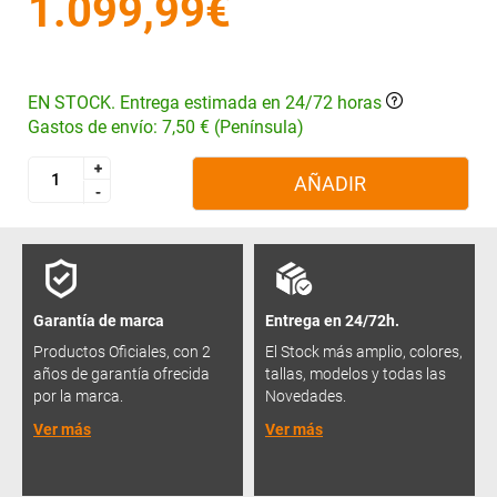
1.099,99€
EN STOCK. Entrega estimada en 24/72 horas
Gastos de envío: 7,50 € (Península)
+
+
AÑADIR
-
-
Garantía de marca
Entrega en 24/72h.
Productos Oficiales, con 2
El Stock más amplio, colores,
años de garantía ofrecida
tallas, modelos y todas las
por la marca.
Novedades.
Ver más
Ver más