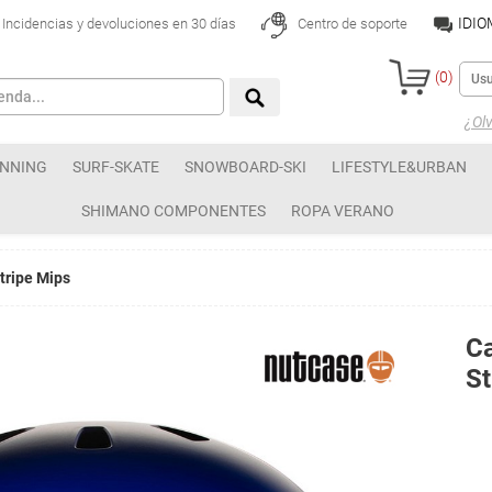
IDI
Incidencias y devoluciones en 30 días
Centro de soporte
(
0
)
¿Olv
NNING
SURF-SKATE
SNOWBOARD-SKI
LIFESTYLE&URBAN
SHIMANO COMPONENTES
ROPA VERANO
tripe Mips
Ca
St