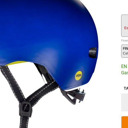
Es
Finan
FI
Ce
EN 
Gas
T