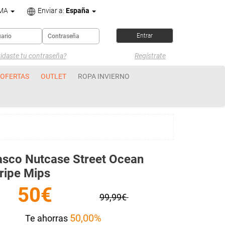
OMA
Enviar a:
España
idaste tu contraseña?
Regístrate
OFERTAS
OUTLET
ROPA INVIERNO
sco Nutcase Street Ocean
ripe Mips
50€
99,99€
50,00%
Te ahorras