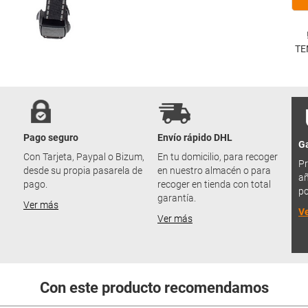
TE
Pago seguro
Envío rápido DHL
Ga
u
Con Tarjeta, Paypal o Bizum,
En tu domicilio, para recoger
Pr
desde su propia pasarela de
en nuestro almacén o para
añ
pago.
recoger en tienda con total
po
garantía.
Ver más
V
Ver más
Con este producto recomendamos