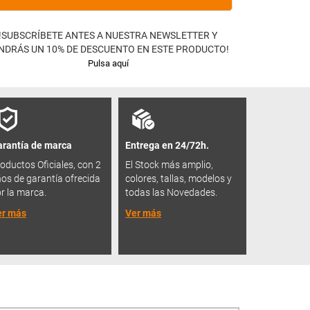
!SUBSCRÍBETE ANTES A NUESTRA NEWSLETTER Y
NDRÁS UN 10% DE DESCUENTO EN ESTE PRODUCTO!
Pulsa aquí
rantía de marca
Entrega en 24/72h.
oductos Oficiales, con 2
El Stock más amplio,
os de garantía ofrecida
colores, tallas, modelos y
r la marca.
todas las Novedades.
er más
Ver más