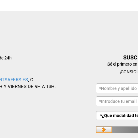
SUSC
de 24h
¡Sé el primero e
¡CONSIG
RTSAFERS.ES
, O
H Y VIERNES DE 9H A 13H.