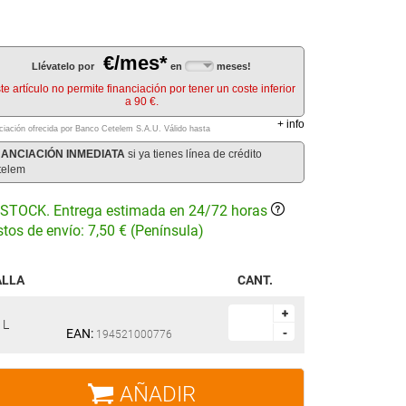
€/mes*
Llévatelo por
en
meses!
te artículo no permite financiación por tener un coste inferior
a 90 €.
+
info
ciación ofrecida por Banco Cetelem S.A.U.
Válido hasta
NANCIACIÓN INMEDIATA
si ya tienes línea de crédito
telem
STOCK. Entrega estimada en 24/72 horas
tos de envío: 7,50 € (Península)
ALLA
CANT.
+
+
L
EAN:
-
-
194521000776
AÑADIR