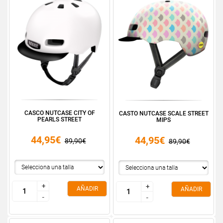
CASCO NUTCASE CITY OF
CASTO NUTCASE SCALE STREET
PEARLS STREET
MIPS
44,95€
44,95€
89,90€
89,90€
+
+
+
+
AÑADIR
AÑADIR
-
-
-
-