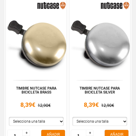
TIMBRE NUTCASE PARA
TIMBRE NUTCASE PARA
BICICLETA BRASS
BICICLETA SILVER
8,39€
8,39€
12,90€
12,90€
+
+
+
+
AÑADIR
AÑADIR