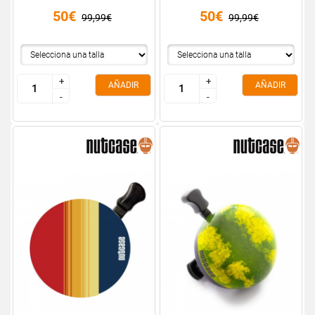
50€
50€
99,99€
99,99€
+
+
+
+
AÑADIR
AÑADIR
-
-
-
-